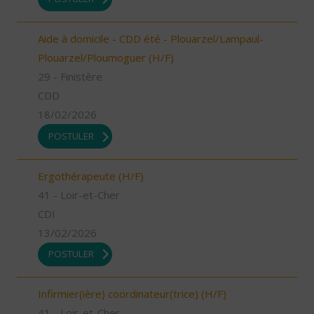
Aide à domicile - CDD été - Plouarzel/Lampaul-
Plouarzel/Ploumoguer (H/F)
29 - Finistère
CDD
18/02/2026
POSTULER
Ergothérapeute (H/F)
41 - Loir-et-Cher
CDI
13/02/2026
POSTULER
Infirmier(ière) coordinateur(trice) (H/F)
41 - Loir-et-Cher