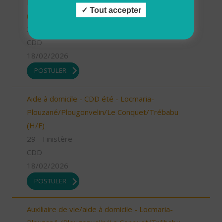
Plourin/Brélès/Lanildut/Porspoder/Landunvez
Tout accepter
(H/F)
29 - Finistère
CDD
18/02/2026
POSTULER
Aide à domicile - CDD été - Locmaria-
Plouzané/Plougonvelin/Le Conquet/Trébabu
(H/F)
29 - Finistère
CDD
18/02/2026
POSTULER
Auxiliaire de vie/aide à domicile - Locmaria-