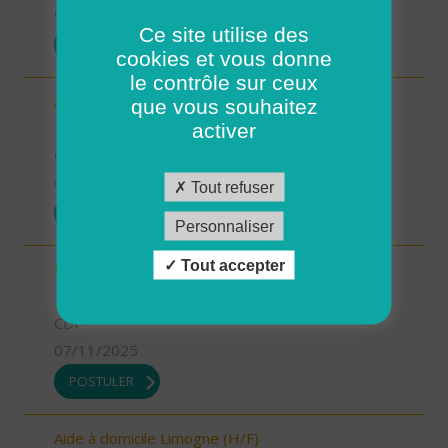
07/11/2025
Ce site utilise des
POSTULER
cookies et vous donne
le contrôle sur ceux
Aide-soignant.e Limogne en Quercy (H/F)
que vous souhaitez
46 - Lot
activer
CDD
07/11/2025
Tout refuser
POSTULER
Personnaliser
Tout accepter
Responsable du développement (H/F)
46 - Lot
CDI
07/11/2025
POSTULER
Aide à domicile Limogne (H/F)