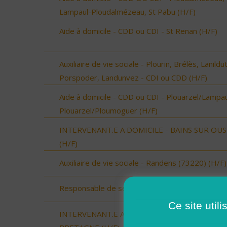
Lampaul-Ploudalmézeau, St Pabu (H/F)
Aide à domicile - CDD ou CDI - St Renan (H/F)
Auxiliaire de vie sociale - Plourin, Brélès, Lanildut
Porspoder, Landunvez - CDI ou CDD (H/F)
Aide à domicile - CDD ou CDI - Plouarzel/Lampau
Plouarzel/Ploumoguer (H/F)
INTERVENANT.E A DOMICILE - BAINS SUR OU
(H/F)
Auxiliaire de vie sociale - Randens (73220) (H/F)
Responsable de secteur (H/F)
Ce site util
INTERVENANT.E A DOMICILE - BAIN DE