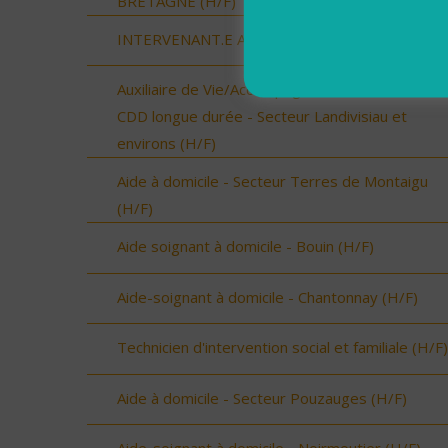
BRETAGNE (H/F)
INTERVENANT.E A DOMICILE - RENNES (H/F)
Auxiliaire de Vie/Accompagnant Educatif et Social
CDD longue durée - Secteur Landivisiau et
environs (H/F)
Aide à domicile - Secteur Terres de Montaigu
(H/F)
Aide soignant à domicile - Bouin (H/F)
Aide-soignant à domicile - Chantonnay (H/F)
Technicien d'intervention social et familiale (H/F)
Aide à domicile - Secteur Pouzauges (H/F)