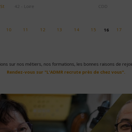
/St
42 - Loire
CDD
10
11
12
13
14
15
16
17
ons sur nos métiers, nos formations, les bonnes raisons de rejoin
Rendez-vous sur "L'ADMR recrute près de chez vous".