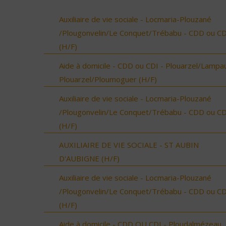
Auxiliaire de vie sociale - Locmaria-Plouzané
/Plougonvelin/Le Conquet/Trébabu - CDD ou CD
(H/F)
Aide à domicile - CDD ou CDI - Plouarzel/Lampau
Plouarzel/Ploumoguer (H/F)
Auxiliaire de vie sociale - Locmaria-Plouzané
/Plougonvelin/Le Conquet/Trébabu - CDD ou CD
(H/F)
AUXILIAIRE DE VIE SOCIALE - ST AUBIN
D'AUBIGNE (H/F)
Auxiliaire de vie sociale - Locmaria-Plouzané
/Plougonvelin/Le Conquet/Trébabu - CDD ou CD
(H/F)
Aide à domicile - CDD OU CDI - Ploudalmézeau,