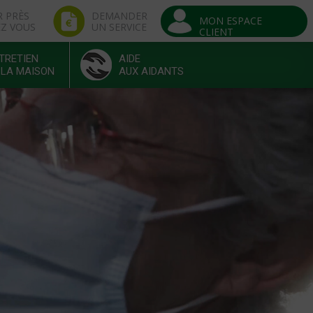
R PRÈS
DEMANDER
MON ESPACE
EZ VOUS
UN SERVICE
CLIENT
TRETIEN
AIDE
 LA MAISON
AUX AIDANTS