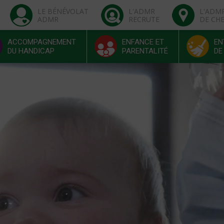
LE BÉNÉVOLAT
L'ADMR
L'ADM
ADMR
RECRUTE
DE CH
ACCOMPAGNEMENT
ENFANCE ET
EN
DU HANDICAP
PARENTALITÉ
DE