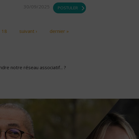
30/09/2025
POSTULER
18
suivant ›
dernier »
dre notre réseau associatif... ?