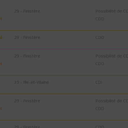
29 - Finistère
Possibilité de C
I
CDD
l-
29 - Finistère
CDD
29 - Finistère
Possibilité de C
I
CDD
35 - Ille-et-Vilaine
CDI
29 - Finistère
Possibilité de C
I
CDD
29 - Finistère
CDD