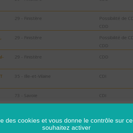
29 - Finistère
Possibilité de C
CDD
,
29 - Finistère
Possibilité de C
CDD
l-
29 - Finistère
CDD
ST
35 - Ille-et-Vilaine
CDI
73 - Savoie
CDI
78 - Yvelines
CDI
ise des cookies et vous donne le contrôle sur 
35 - Ille-et-Vilaine
Possibilité de C
souhaitez activer