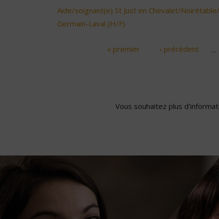
Aide/soignant(e) St Just en Chevalet/Noirétable
Germain-Laval (H/F)
« premier
‹ précédent
…
Pages
Vous souhaitez plus d'informati