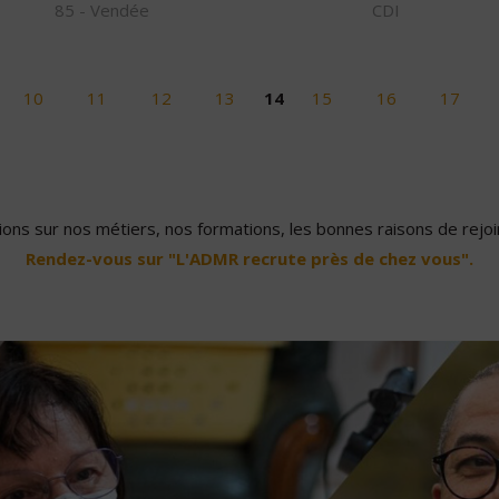
85 - Vendée
CDI
10
11
12
13
14
15
16
17
ons sur nos métiers, nos formations, les bonnes raisons de rejoin
Rendez-vous sur "L'ADMR recrute près de chez vous".