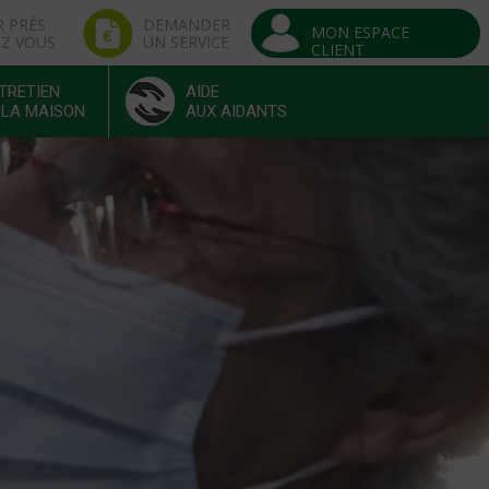
R PRÈS
DEMANDER
MON ESPACE
EZ VOUS
UN SERVICE
CLIENT
TRETIEN
AIDE
 LA MAISON
AUX AIDANTS