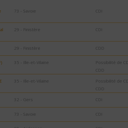
e
73 - Savoie
CDI
al
29 - Finistère
CDI
29 - Finistère
CDD
)
35 - Ille-et-Vilaine
Possibilité de C
CDD
E
35 - Ille-et-Vilaine
Possibilité de C
CDD
32 - Gers
CDI
73 - Savoie
CDI