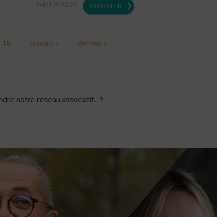
04/12/2025
POSTULER
18
suivant ›
dernier »
dre notre réseau associatif... ?