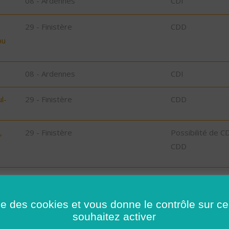
08 - Ardennes
CDI
29 - Finistère
CDD
bu
08 - Ardennes
CDI
l-
29 - Finistère
CDD
,
29 - Finistère
Possibilité de C
CDD
29 - Finistère
Possibilité de C
CDD
ise des cookies et vous donne le contrôle sur 
souhaitez activer
29 - Finistère
Possibilité de C