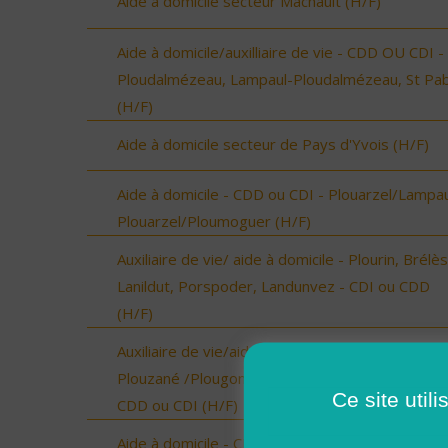
Aide à domicile secteur Machault (H/F)
Aide à domicile/auxilliaire de vie - CDD OU CDI -
Ploudalmézeau, Lampaul-Ploudalmézeau, St Pa
(H/F)
Aide à domicile secteur de Pays d'Yvois (H/F)
Aide à domicile - CDD ou CDI - Plouarzel/Lampau
Plouarzel/Ploumoguer (H/F)
Auxiliaire de vie/ aide à domicile - Plourin, Brélès
Lanildut, Porspoder, Landunvez - CDI ou CDD
(H/F)
Auxiliaire de vie/aide à domicile - Locmaria-
Plouzané /Plougonvelin/Le Conquet/Trébabu -
Ce site util
CDD ou CDI (H/F)
Aide à domicile - CDD ou CDI - St Renan (H/F)