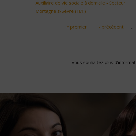
Auxiliaire de vie sociale à domicile - Secteur
Mortagne s/Sèvre (H/F)
« premier
‹ précédent
…
Pages
Vous souhaitez plus d'informati