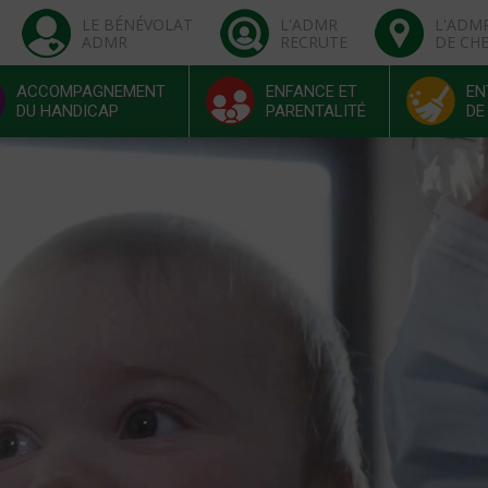
LE BÉNÉVOLAT
L'ADMR
L'ADM
ADMR
RECRUTE
DE CH
ACCOMPAGNEMENT
ENFANCE ET
EN
DU HANDICAP
PARENTALITÉ
DE