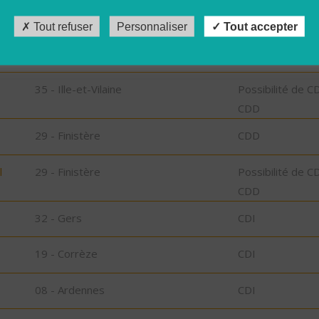
CDD
Tout refuser
Personnaliser
Tout accepter
32 - Gers
CDI
35 - Ille-et-Vilaine
Possibilité de C
CDD
29 - Finistère
CDD
l
29 - Finistère
Possibilité de C
CDD
32 - Gers
CDI
19 - Corrèze
CDI
08 - Ardennes
CDI