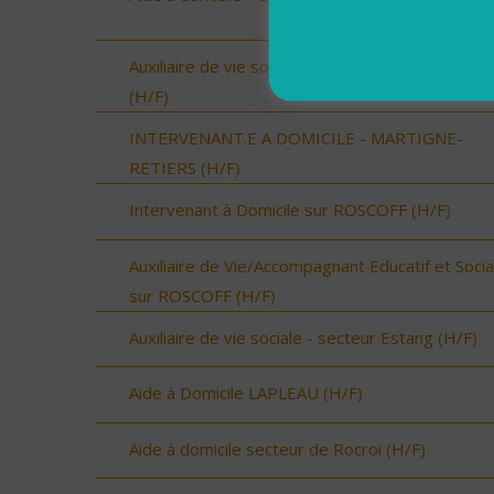
Auxiliaire de vie sociale - secteur Vic-Fezensac
(H/F)
INTERVENANT.E A DOMICILE - MARTIGNE-
RETIERS (H/F)
Intervenant à Domicile sur ROSCOFF (H/F)
Auxiliaire de Vie/Accompagnant Educatif et Socia
sur ROSCOFF (H/F)
Auxiliaire de vie sociale - secteur Estang (H/F)
Aide à Domicile LAPLEAU (H/F)
Aide à domicile secteur de Rocroi (H/F)