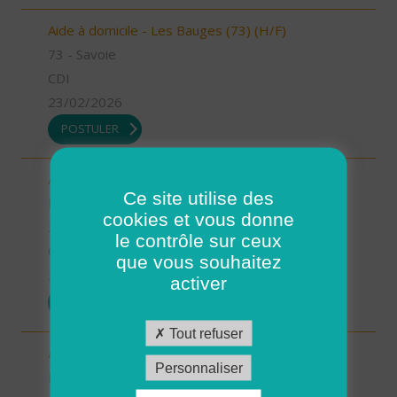
Aide à domicile - Les Bauges (73) (H/F)
73 - Savoie
CDI
23/02/2026
POSTULER
Aide-Soignant(e) à Domicile PLOUGASTEL-
Ce site utilise des
DAOULAS 80% (H/F)
cookies et vous donne
29 - Finistère
le contrôle sur ceux
CDI
que vous souhaitez
23/02/2026
activer
POSTULER
Tout refuser
Auxiliaire de vie/ aide à domicile - Plourin, Brélès,
Personnaliser
Lanildut, Porspoder, Landunvez - CDI ou CDD