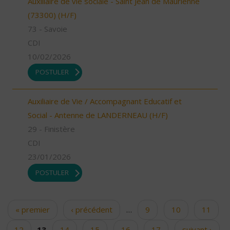
Auxiliaire de vie sociale - Saint Jean de Maurienne
(73300) (H/F)
73 - Savoie
CDI
10/02/2026
POSTULER
Auxiliaire de Vie / Accompagnant Educatif et
Social - Antenne de LANDERNEAU (H/F)
29 - Finistère
CDI
23/01/2026
POSTULER
« premier
‹ précédent
…
9
10
11
Pages
12
13
14
15
16
17
suivant ›