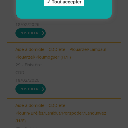
(H/F)
Tout accepter
29 - Finistère
Possibilité de CDI ou CDD
18/02/2026
POSTULER
Aide à domicile - CDD été - Plouarzel/Lampaul-
Plouarzel/Ploumoguer (H/F)
29 - Finistère
CDD
18/02/2026
POSTULER
Aide à domicile - CDD été -
Plourin/Brélès/Lanildut/Porspoder/Landunvez
(H/F)