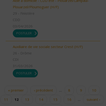
Aide à domicile - CDD été - Plouarzel/Lampaul-
Plouarzel/Ploumoguer (H/F)
29 - Finistère
CDD
03/04/2026
POSTULER
Auxiliaire de vie sociale secteur Crest (H/F)
26 - Drôme
CDI
31/03/2026
POSTULER
« premier
‹ précédent
…
8
9
10
Pages
11
12
13
14
15
16
…
suivant ›