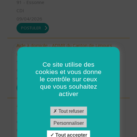
91 - Essonne
CDI
09/04/2026
POSTULER
Aide à domicile - ADMR du Canton de Limours
(H/F)
91 - Essonne
Ce site utilise des
CDI
cookies et vous donne
le contrôle sur ceux
09/04/2026
que vous souhaitez
POSTULER
activer
aide soignant SSIAD 3 Rivières (H/F)
Tout refuser
91 - Essonne
CDI
Personnaliser
09/04/2026
Tout accepter