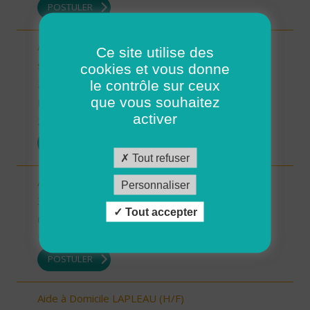
POSTULER
Auxiliaire de Vie/Accompagnant Educatif et Social
Ce site utilise des
sur ROSCOFF (H/F)
cookies et vous donne
le contrôle sur ceux
29 - Finistère
que vous souhaitez
Possibilité de CDI ou CDD
activer
22/12/2025
POSTULER
Tout refuser
Auxiliaire de vie sociale - secteur Estang (H/F)
Personnaliser
32 - Gers
Tout accepter
CDI
19/12/2025
POSTULER
Aide à Domicile LAPLEAU (H/F)