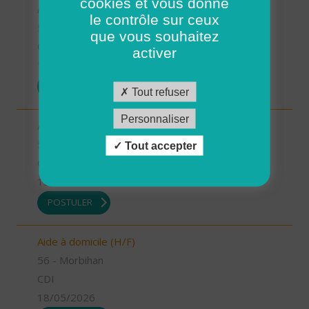
cookies et vous donne
Auxiliaire de vie (H/F)
le contrôle sur ceux
56 - Morbihan
que vous souhaitez
CDI
activer
19/05/2026
POSTULER
Tout refuser
Personnaliser
Auxiliaire de vie (H/F)
56 - Morbihan
Tout accepter
CDI
19/05/2026
POSTULER
Aide à domicile (H/F)
56 - Morbihan
CDI
18/05/2026