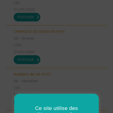
CDI
21/05/2026
POSTULER
CHARGE.E DE MISSION (H/F)
26 - Drôme
CDD
21/05/2026
POSTULER
Auxiliaire de vie (H/F)
56 - Morbihan
CDI
19/05/2026
POSTULER
Ce site utilise des