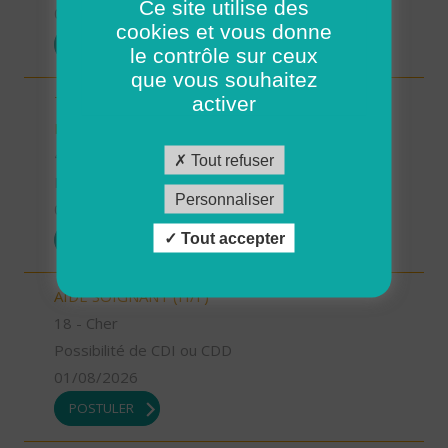
Ce site utilise des
01/08/2026
cookies et vous donne
POSTULER
le contrôle sur ceux
que vous souhaitez
TECHNICIEN D’INTERVENTION SOCIALE ET
activer
FAMILIALE (H/F)
47 - Lot-et-Garonne
Tout refuser
Possibilité de CDI ou CDD
Personnaliser
01/08/2026
Tout accepter
POSTULER
AIDE SOIGNANT (H/F)
18 - Cher
Possibilité de CDI ou CDD
01/08/2026
POSTULER