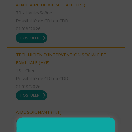
AUXILIAIRE DE VIE SOCIALE (H/F)
70 - Haute-Saône
Possibilité de CDI ou CDD
01/08/2026
POSTULER
TECHNICIEN D’INTERVENTION SOCIALE ET
FAMILIALE (H/F)
18 - Cher
Possibilité de CDI ou CDD
01/08/2026
POSTULER
AIDE SOIGNANT (H/F)
94 - Val-de-Marne
Possibilité de CDI ou CDD