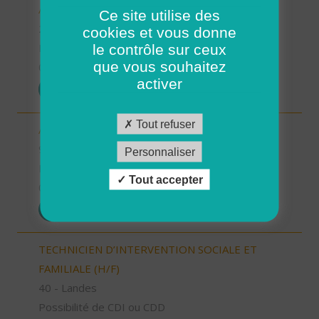
AUXILIAIRE DE VIE SOCIALE (H/F)
Ce site utilise des
29 - Finistère
cookies et vous donne
le contrôle sur ceux
Possibilité de CDI ou CDD
que vous souhaitez
01/08/2026
activer
POSTULER
Tout refuser
AIDE SOIGNANT (H/F)
91 - Essonne
Personnaliser
Possibilité de CDI ou CDD
Tout accepter
01/08/2026
POSTULER
TECHNICIEN D’INTERVENTION SOCIALE ET
FAMILIALE (H/F)
40 - Landes
Possibilité de CDI ou CDD