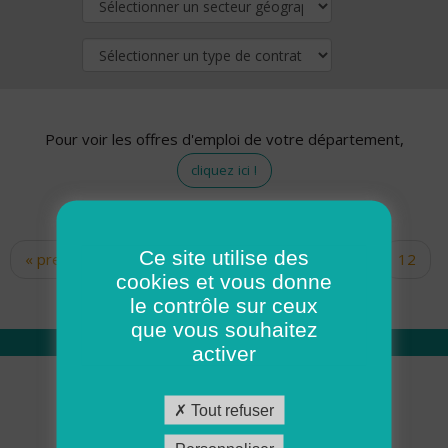
Pour voir les offres d'emploi de votre département,
cliquez ici !
Ce site utilise des
« premier
‹ précédent
…
10
11
12
Pages
cookies et vous donne
13
14
15
16
17
18
le contrôle sur ceux
que vous souhaitez
activer
Qui sommes nous
Tout refuser
Académie ADMR