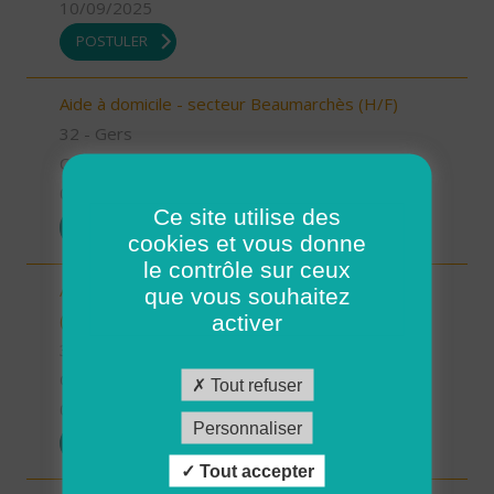
10/09/2025
POSTULER
Aide à domicile - secteur Beaumarchès (H/F)
32 - Gers
CDI
08/09/2025
Ce site utilise des
POSTULER
cookies et vous donne
le contrôle sur ceux
Auxiliaire de vie sociale - secteur L'Isle Jourdain
que vous souhaitez
(H/F)
activer
32 - Gers
CDI
Tout refuser
04/09/2025
Personnaliser
POSTULER
Tout accepter