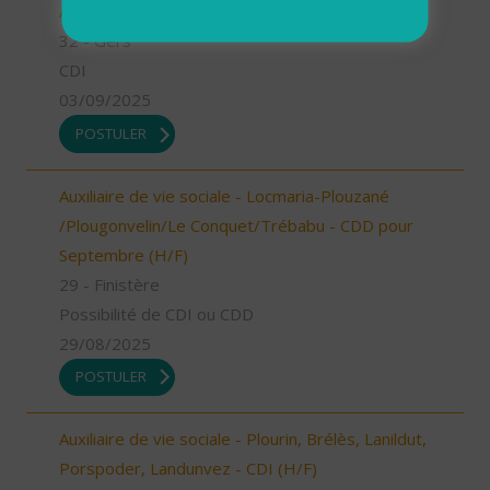
Aide à domicile - secteur Riscle (H/F)
32 - Gers
CDI
03/09/2025
POSTULER
Auxiliaire de vie sociale - Locmaria-Plouzané
/Plougonvelin/Le Conquet/Trébabu - CDD pour
Septembre (H/F)
29 - Finistère
Possibilité de CDI ou CDD
29/08/2025
POSTULER
Auxiliaire de vie sociale - Plourin, Brélès, Lanildut,
Porspoder, Landunvez - CDI (H/F)