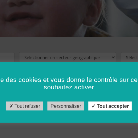
ise des cookies et vous donne le contrôle sur 
souhaitez activer
cliquez ici !
Pour voir les offres d'emploi de votre département,
Tout refuser
Personnaliser
Tout accepter
récédent
…
10
11
12
13
14
15