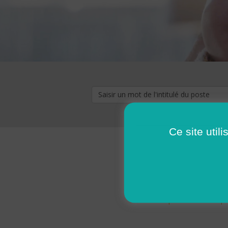
Ce site util
« premier
‹ p
Pages