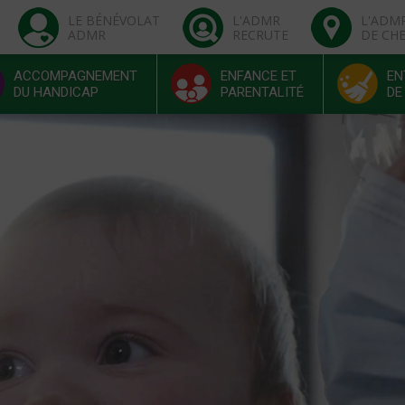
LE BÉNÉVOLAT
L'ADMR
L'ADM
ADMR
RECRUTE
DE CH
ACCOMPAGNEMENT
ENFANCE ET
EN
DU HANDICAP
PARENTALITÉ
DE