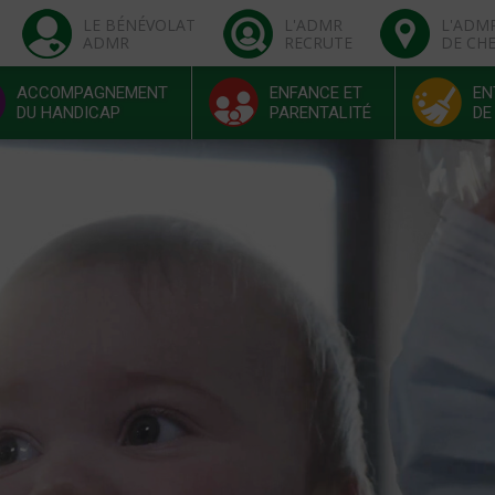
LE BÉNÉVOLAT
L'ADMR
L'ADM
ADMR
RECRUTE
DE CH
ACCOMPAGNEMENT
ENFANCE ET
EN
DU HANDICAP
PARENTALITÉ
DE