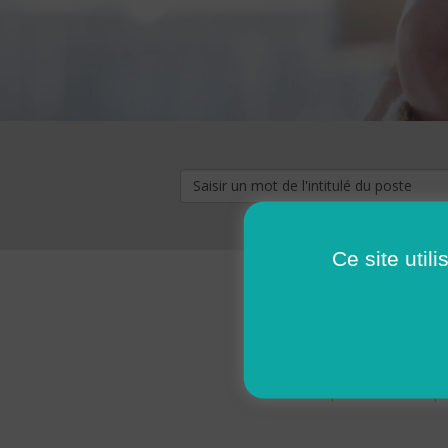
Ce site util
« premier
‹ p
Pages