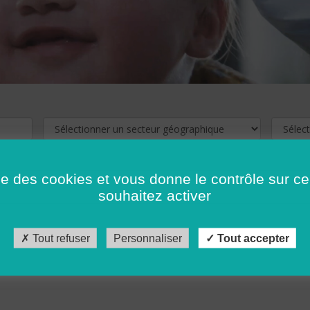
ise des cookies et vous donne le contrôle sur 
souhaitez activer
cliquez ici !
Pour voir les offres d'emploi de votre département,
Tout refuser
Personnaliser
Tout accepter
récédent
…
10
11
12
13
14
15