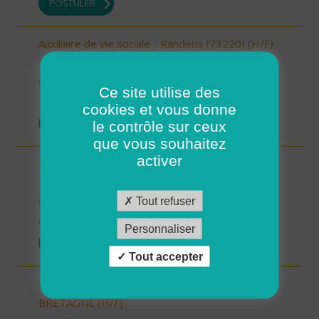
POSTULER
Auxiliaire de vie sociale - Randens (73220) (H/F)
73 - Savoie
CDI
Ce site utilise des
10/10/2025
cookies et vous donne
POSTULER
le contrôle sur ceux
que vous souhaitez
activer
Responsable de secteur (H/F)
78 - Yvelines
Tout refuser
CDI
08/10/2025
Personnaliser
POSTULER
Tout accepter
INTERVENANT.E A DOMICILE - BAIN DE
BRETAGNE (H/F)