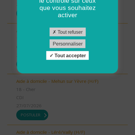
le contrôle sur ceux
27/07/2026
que vous souhaitez
POSTULER
activer
Aide à domicile - Baugy (H/F)
Tout refuser
18 - Cher
Personnaliser
CDI
27/07/2026
Tout accepter
POSTULER
Aide à domicile - Mehun sur Yèvre (H/F)
18 - Cher
CDI
27/07/2026
POSTULER
Aide à domicile - Léré/Vailly (H/F)