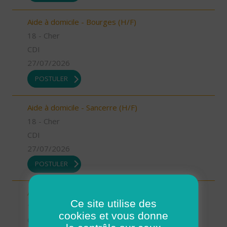
Aide à domicile - Bourges (H/F)
18 - Cher
CDI
27/07/2026
POSTULER
Aide à domicile - Sancerre (H/F)
18 - Cher
CDI
27/07/2026
POSTULER
Aide à domicile - La Chapelle/Henrichemont (H/F)
Ce site utilise des
18 - Cher
cookies et vous donne
CDI