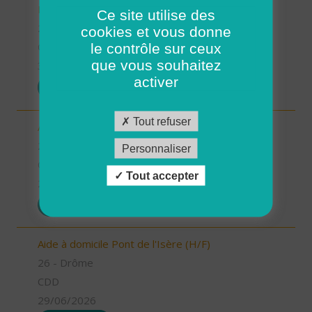
Romans sur Isère (H/F)
Ce site utilise des
26 - Drôme
cookies et vous donne
le contrôle sur ceux
CDI
que vous souhaitez
30/06/2026
activer
POSTULER
Tout refuser
Aide soignant(e) Tain l'Hermitage (H/F)
26 - Drôme
Personnaliser
CDI
Tout accepter
29/06/2026
POSTULER
Aide à domicile Pont de l'Isère (H/F)
26 - Drôme
CDD
29/06/2026