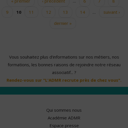
« premier
‹ précédent
…
6
7
8
Pages
9
10
11
12
13
14
…
suivant ›
dernier »
Vous souhaitez plus d'informations sur nos métiers, nos
formations, les bonnes raisons de rejoindre notre réseau
associatif... ?
Rendez-vous sur "L'ADMR recrute près de chez vous".
Qui sommes nous
Académie ADMR
Espace presse