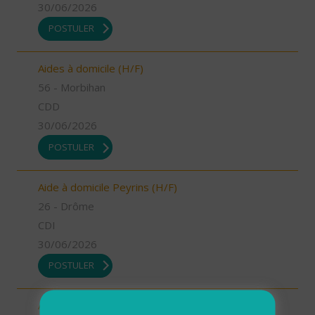
30/06/2026
POSTULER
Aides à domicile (H/F)
56 - Morbihan
CDD
30/06/2026
POSTULER
Aide à domicile Peyrins (H/F)
26 - Drôme
CDI
30/06/2026
POSTULER
Auxiliaire de vie sociale et Aide à Domicile