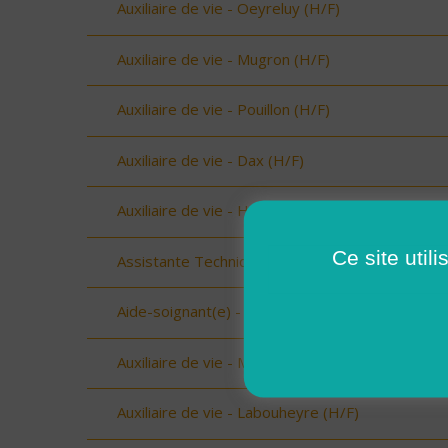
Auxiliaire de vie - Oeyreluy (H/F)
Auxiliaire de vie - Mugron (H/F)
Auxiliaire de vie - Pouillon (H/F)
Auxiliaire de vie - Dax (H/F)
Auxiliaire de vie - Hagetmau (H/F)
Ce site util
Assistante Technique - Beaufort (73034) (H/F)
Aide-soignant(e) - Aime (73210) (H/F)
Auxiliaire de vie - Mimizan (H/F)
Auxiliaire de vie - Labouheyre (H/F)