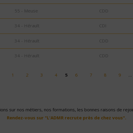
55 - Meuse
CDD
34 - Hérault
CDI
34 - Hérault
CDD
34 - Hérault
CDD
1
2
3
4
5
6
7
8
9
…
ons sur nos métiers, nos formations, les bonnes raisons de rejoin
Rendez-vous sur "L'ADMR recrute près de chez vous".