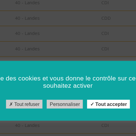
40 - Landes
CDI
40 - Landes
CDD
40 - Landes
CDI
40 - Landes
CDI
40 - Landes
CDI
ise des cookies et vous donne le contrôle sur 
73 - Savoie
CDI
souhaitez activer
73 - Savoie
CDI
Tout refuser
Personnaliser
Tout accepter
40 - Landes
CDI
40 - Landes
CDI