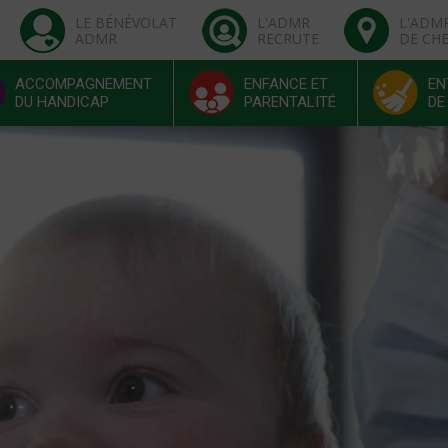
LE BÉNÉVOLAT
L'ADMR
L'ADM
ADMR
RECRUTE
DE CH
ACCOMPAGNEMENT
ENFANCE ET
EN
DU HANDICAP
PARENTALITÉ
DE