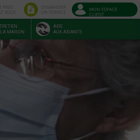
R PRÈS
DEMANDER
MON ESPACE
EZ VOUS
UN SERVICE
CLIENT
TRETIEN
AIDE
 LA MAISON
AUX AIDANTS