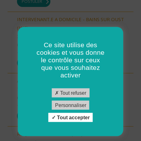
POSTULER
INTERVENANT.E A DOMICILE - BAINS SUR OUST
(H/F)
35 - Ille-et-Vilaine
Ce site utilise des
CDI
cookies et vous donne
10/10/2025
le contrôle sur ceux
POSTULER
que vous souhaitez
activer
Auxiliaire de vie sociale - Randens (73220) (H/F)
73 - Savoie
Tout refuser
CDI
Personnaliser
10/10/2025
POSTULER
Tout accepter
Responsable de secteur (H/F)