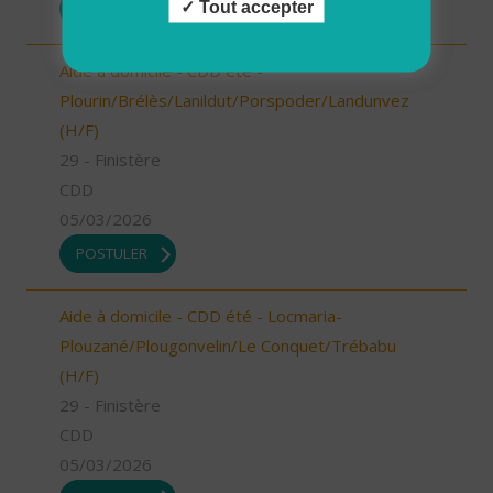
Tout accepter
POSTULER
Aide à domicile - CDD été -
Plourin/Brélès/Lanildut/Porspoder/Landunvez
(H/F)
29 - Finistère
CDD
05/03/2026
POSTULER
Aide à domicile - CDD été - Locmaria-
Plouzané/Plougonvelin/Le Conquet/Trébabu
(H/F)
29 - Finistère
CDD
05/03/2026