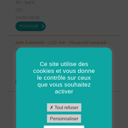
30 - Gard
CDI
10/03/2026
POSTULER
Aide à domicile - CDD été - Plouarzel/Lampaul-
Plouarzel/Ploumoguer (H/F)
29 - Finistère
Ce site utilise des
CDD
cookies et vous donne
05/03/2026
le contrôle sur ceux
POSTULER
que vous souhaitez
activer
Aide à domicile - CDD été - Saint-Renan (H/F)
29 - Finistère
Tout refuser
CDD
Personnaliser
05/03/2026