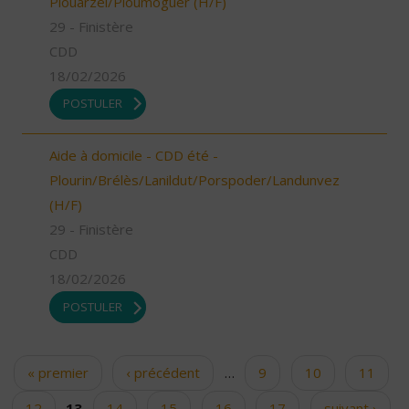
Plouarzel/Ploumoguer (H/F)
29 - Finistère
CDD
18/02/2026
POSTULER
Aide à domicile - CDD été -
Plourin/Brélès/Lanildut/Porspoder/Landunvez
(H/F)
29 - Finistère
CDD
18/02/2026
POSTULER
« premier
‹ précédent
…
9
10
11
Pages
12
13
14
15
16
17
suivant ›