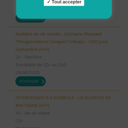
Possibilité de CDI ou CDD
Tout accepter
29/08/2025
POSTULER
Auxiliaire de vie sociale - Locmaria-Plouzané
/Plougonvelin/Le Conquet/Trébabu - CDD pour
Septembre (H/F)
29 - Finistère
Possibilité de CDI ou CDD
29/08/2025
POSTULER
INTERVENANT.E A DOMICILE - LA GUERCHE DE
BRETAGNE (H/F)
35 - Ille-et-Vilaine
CDI