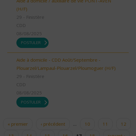
Aide à domicile / auxiliaire de vie PONT-AVEN
(H/F)
29 - Finistère
CDD
08/08/2025
POSTULER
Aide à domicile - CDD Août/Septembre -
Plouarzel/Lampaul-Plouarzel/Ploumoguer (H/F)
29 - Finistère
CDD
08/08/2025
POSTULER
« premier
‹ précédent
…
10
11
12
Pages
13
14
15
16
17
18
suivant ›