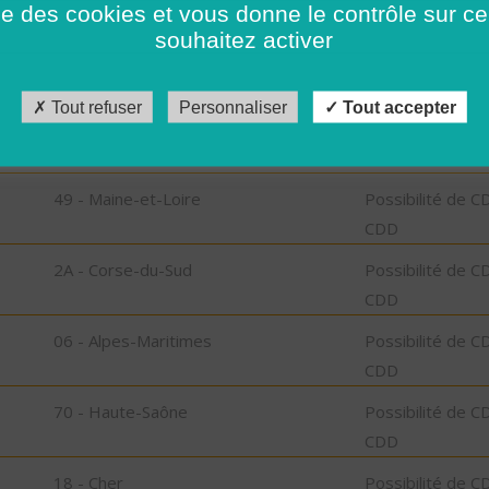
ise des cookies et vous donne le contrôle sur 
CDD
souhaitez activer
26 - Drôme
Possibilité de C
CDD
Tout refuser
Personnaliser
Tout accepter
67 - Bas-Rhin
Possibilité de C
CDD
49 - Maine-et-Loire
Possibilité de C
CDD
2A - Corse-du-Sud
Possibilité de C
CDD
06 - Alpes-Maritimes
Possibilité de C
CDD
70 - Haute-Saône
Possibilité de C
CDD
18 - Cher
Possibilité de C