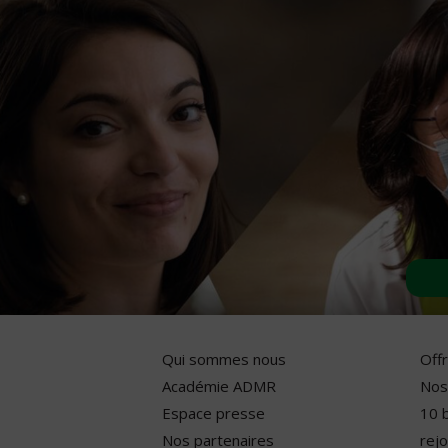
Qui sommes nous
Off
Académie ADMR
Nos
Espace presse
10 
Nos partenaires
rejo