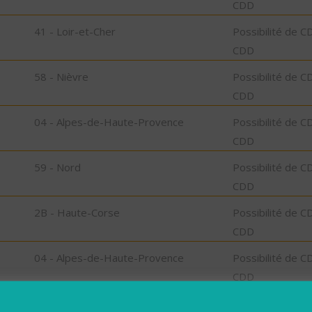
CDD
41 - Loir-et-Cher
Possibilité de C
CDD
58 - Nièvre
Possibilité de C
CDD
04 - Alpes-de-Haute-Provence
Possibilité de C
CDD
59 - Nord
Possibilité de C
CDD
2B - Haute-Corse
Possibilité de C
CDD
04 - Alpes-de-Haute-Provence
Possibilité de C
CDD
40 - Landes
Possibilité de C