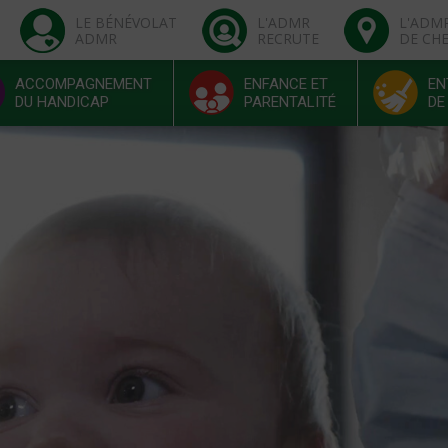
LE BÉNÉVOLAT
L'ADMR
L'ADM
ADMR
RECRUTE
DE CH
ACCOMPAGNEMENT
ENFANCE ET
EN
DU HANDICAP
PARENTALITÉ
DE