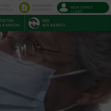
R PRÈS
DEMANDER
MON ESPACE
EZ VOUS
UN SERVICE
CLIENT
TRETIEN
AIDE
 LA MAISON
AUX AIDANTS