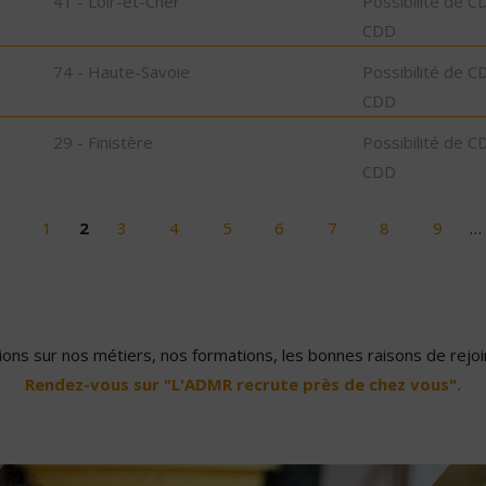
41 - Loir-et-Cher
Possibilité de C
CDD
74 - Haute-Savoie
Possibilité de C
CDD
29 - Finistère
Possibilité de C
CDD
1
2
3
4
5
6
7
8
9
…
ons sur nos métiers, nos formations, les bonnes raisons de rejoin
Rendez-vous sur "L'ADMR recrute près de chez vous".