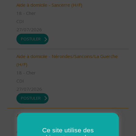
Aide à domicile - Sancerre (H/F)
18 - Cher
CDI
27/07/2026
POSTULER
Aide à domicile - Nérondes/Sancoins/La Guerche
(H/F)
18 - Cher
CDI
27/07/2026
POSTULER
Aide à domicile - La Chapelle/Henrichemont (H/F)
18 - Cher
Ce site utilise des
CDI