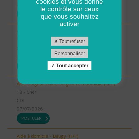
cookies et vous donne
27/07/2026
le contrôle sur ceux
POSTULER
que vous souhaitez
activer
Aide à domicile - Léré/Vailly (H/F)
18 - Cher
Tout refuser
CDI
Personnaliser
27/07/2026
Tout accepter
POSTULER
Aide-soignant/Aide-soignante à domicile (H/F)
18 - Cher
CDI
27/07/2026
POSTULER
Aide à domicile - Baugy (H/F)