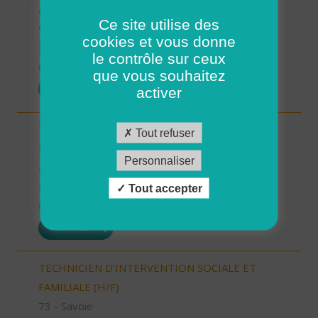
AIDE SOIGNANT (H/F)
Ce site utilise des
91 - Essonne
cookies et vous donne
Possibilité de CDI ou CDD
le contrôle sur ceux
01/08/2026
que vous souhaitez
POSTULER
activer
TECHNICIEN D’INTERVENTION SOCIALE ET
Tout refuser
FAMILIALE (H/F)
Personnaliser
40 - Landes
Possibilité de CDI ou CDD
Tout accepter
01/08/2026
POSTULER
TECHNICIEN D’INTERVENTION SOCIALE ET
FAMILIALE (H/F)
73 - Savoie