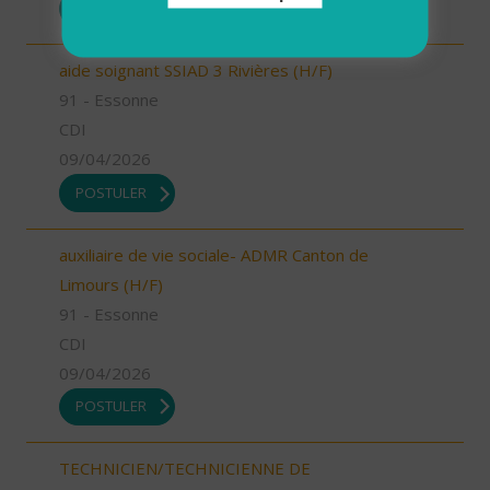
POSTULER
aide soignant SSIAD 3 Rivières (H/F)
91 - Essonne
CDI
09/04/2026
POSTULER
auxiliaire de vie sociale- ADMR Canton de
Limours (H/F)
91 - Essonne
CDI
09/04/2026
POSTULER
TECHNICIEN/TECHNICIENNE DE