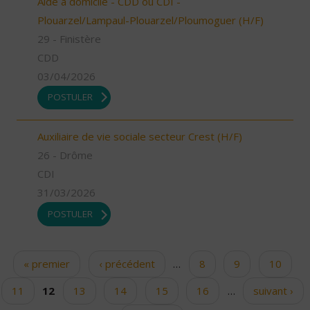
Aide à domicile - CDD ou CDI -
Plouarzel/Lampaul-Plouarzel/Ploumoguer (H/F)
29 - Finistère
CDD
03/04/2026
POSTULER
Auxiliaire de vie sociale secteur Crest (H/F)
26 - Drôme
CDI
31/03/2026
POSTULER
« premier
‹ précédent
…
8
9
10
Pages
11
12
13
14
15
16
…
suivant ›