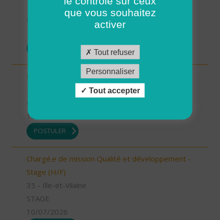
le contrôle sur ceux
35 - Ille-et-Vilaine
que vous souhaitez
CDI
activer
13/07/2026
POSTULER
Tout refuser
Personnaliser
Infirmier référent (H/F)
26 - Drôme
Tout accepter
CDI
10/07/2026
POSTULER
Chargé.e de mission Qualité et développement -
Stage (H/F)
35 - Ille-et-Vilaine
STAGE
10/07/2026