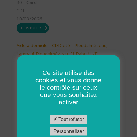
30 - Gard
CDI
10/03/2026
POSTULER
Aide à domicile - CDD été - Ploudalmézeau,
Lampaul-Ploudalmézeau, St Pabu (H/F)
29 - Finistère
CDD
Ce site utilise des
05/03/2026
cookies et vous donne
le contrôle sur ceux
POSTULER
que vous souhaitez
activer
Aide à domicile - CDD été - Plouarzel/Lampaul-
Plouarzel/Ploumoguer (H/F)
Tout refuser
29 - Finistère
CDD
Personnaliser