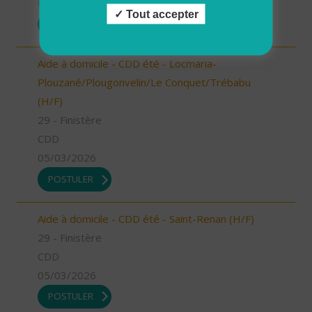
05/03/2026
Tout accepter
POSTULER
Aide à domicile - CDD été - Locmaria-
Plouzané/Plougonvelin/Le Conquet/Trébabu
(H/F)
29 - Finistère
CDD
05/03/2026
POSTULER
Aide à domicile - CDD été - Saint-Renan (H/F)
29 - Finistère
CDD
05/03/2026
POSTULER