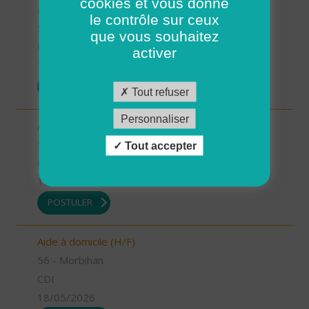
cookies et vous donne
Auxiliaire de vie (H/F)
le contrôle sur ceux
56 - Morbihan
que vous souhaitez
CDI
activer
19/05/2026
POSTULER
Tout refuser
Personnaliser
Auxiliaire de vie (H/F)
56 - Morbihan
Tout accepter
CDI
19/05/2026
POSTULER
Aide à domicile (H/F)
56 - Morbihan
CDI
18/05/2026