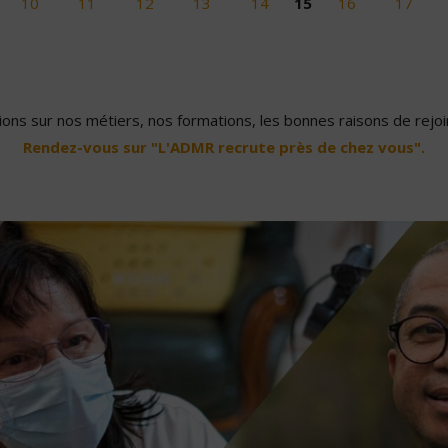
10
11
12
13
14
15
16
17
ons sur nos métiers, nos formations, les bonnes raisons de rejoin
Rendez-vous sur "L'ADMR recrute près de chez vous".