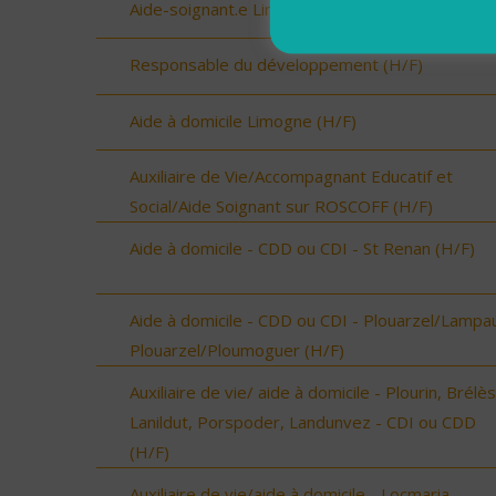
Aide-soignant.e Limogne en Quercy (H/F)
Responsable du développement (H/F)
Aide à domicile Limogne (H/F)
Auxiliaire de Vie/Accompagnant Educatif et
Social/Aide Soignant sur ROSCOFF (H/F)
Aide à domicile - CDD ou CDI - St Renan (H/F)
Aide à domicile - CDD ou CDI - Plouarzel/Lampau
Plouarzel/Ploumoguer (H/F)
Auxiliaire de vie/ aide à domicile - Plourin, Brélès
Lanildut, Porspoder, Landunvez - CDI ou CDD
(H/F)
Auxiliaire de vie/aide à domicile - Locmaria-