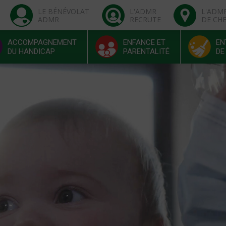
LE BÉNÉVOLAT
L'ADMR
L'ADM
ADMR
RECRUTE
DE CH
ACCOMPAGNEMENT
ENFANCE ET
EN
DU HANDICAP
PARENTALITÉ
DE