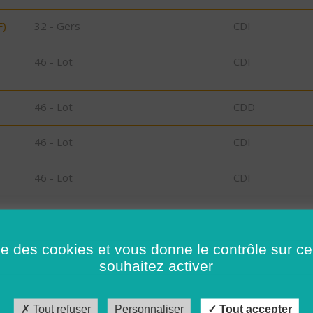
F)
32 - Gers
CDI
46 - Lot
CDI
46 - Lot
CDD
46 - Lot
CDI
46 - Lot
CDI
46 - Lot
CDI
ise des cookies et vous donne le contrôle sur 
46 - Lot
CDI
souhaitez activer
46 - Lot
CDI
Tout refuser
Personnaliser
Tout accepter