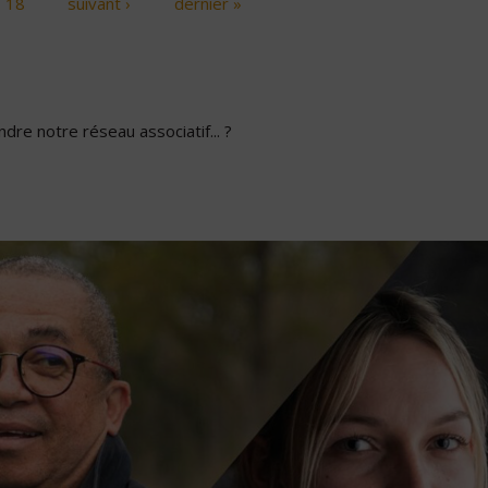
18
suivant ›
dernier »
dre notre réseau associatif... ?