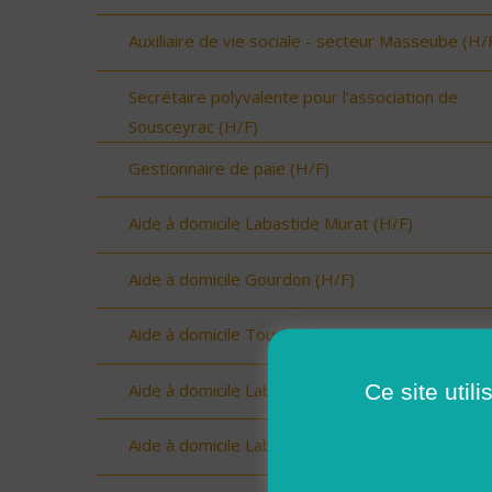
Auxiliaire de vie sociale - secteur Masseube (H/
Secrétaire polyvalente pour l'association de
Sousceyrac (H/F)
Gestionnaire de paie (H/F)
Aide à domicile Labastide Murat (H/F)
Aide à domicile Gourdon (H/F)
Aide à domicile Tour de faure (H/F)
Ce site util
Aide à domicile Labastide Murat (H/F)
Aide à domicile Labastide Murat (H/F)