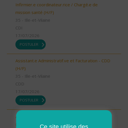
Infirmier.e coordinateur.rice / Chargé.e de
mission santé (H/F)
35 - Ille-et-Vilaine
CDI
17/07/2026
POSTULER
Assistant.e Administratif.ve et Facturation - CDD
(H/F)
35 - Ille-et-Vilaine
CDD
17/07/2026
POSTULER
Assistant.e Administratif.ve et Facturation - CDI
(H/F)
Ce site utilise des