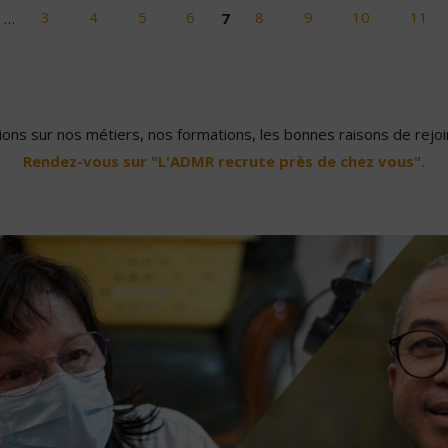
…
3
4
5
6
7
8
9
10
11
ons sur nos métiers, nos formations, les bonnes raisons de rejoin
Rendez-vous sur "L'ADMR recrute près de chez vous".