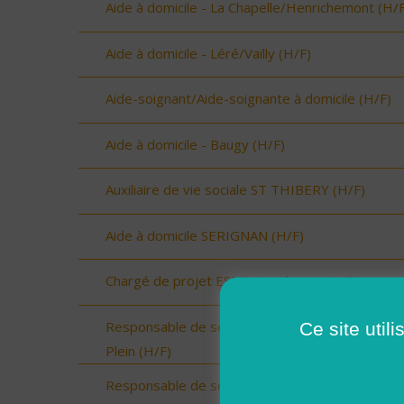
Aide à domicile - La Chapelle/Henrichemont (H/F
Aide à domicile - Léré/Vailly (H/F)
Aide-soignant/Aide-soignante à domicile (H/F)
Aide à domicile - Baugy (H/F)
Auxiliaire de vie sociale ST THIBERY (H/F)
Aide à domicile SERIGNAN (H/F)
Chargé de projet ESMS Numérique (H/F)
Responsable de secteur sur Onzain - CDI Temp
Ce site util
Plein (H/F)
Responsable de secteur sur Noyers sur Cher -