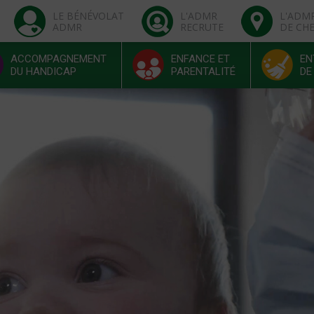
LE BÉNÉVOLAT
L'ADMR
L'ADM
ADMR
RECRUTE
DE CH
ACCOMPAGNEMENT
ENFANCE ET
EN
DU HANDICAP
PARENTALITÉ
DE