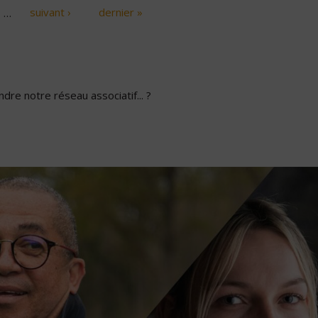
…
suivant ›
dernier »
dre notre réseau associatif... ?