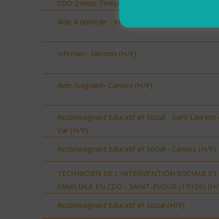
CDD 2 mois Temps Plein (H/F)
Aide à domicile - Menton (H/F)
Infirmier- Menton (H/F)
Aide-Soignant- Cannes (H/F)
Accompagnant Educatif et Social - Saint Laurent
Var (H/F)
Accompagnant Educatif et Social - Cannes (H/F)
TECHNICIEN DE L'INTERVENTION SOCIALE ET
FAMILIALE EN CDD - SAINT-FLOUR (15100) (H/
Accompagnant Educatif et Social (H/F)