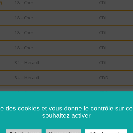
)
18 - Cher
CDI
18 - Cher
CDI
18 - Cher
CDI
18 - Cher
CDI
34 - Hérault
CDI
34 - Hérault
CDD
19 - Corrèze
CDD
s
41 - Loir-et-Cher
CDI
ise des cookies et vous donne le contrôle sur 
souhaitez activer
41 - Loir-et-Cher
CDD