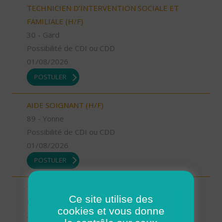
TECHNICIEN D’INTERVENTION SOCIALE ET
FAMILIALE (H/F)
30 - Gard
Possibilité de CDI ou CDD
01/08/2026
POSTULER
AIDE SOIGNANT (H/F)
89 - Yonne
Possibilité de CDI ou CDD
01/08/2026
POSTULER
TECHNICIEN D’INTERVENTION SOCIALE ET
Ce site utilise des
FAMILIALE (H/F)
cookies et vous donne
37 - Indre-et-Loire