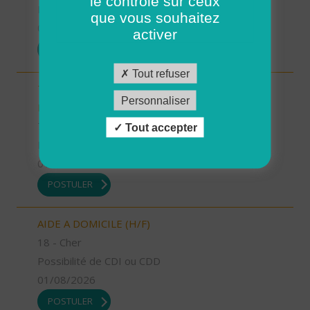
le contrôle sur ceux
Possibilité de CDI ou CDD
que vous souhaitez
01/08/2026
activer
POSTULER
Tout refuser
TECHNICIEN D’INTERVENTION SOCIALE ET
Personnaliser
FAMILIALE (H/F)
70 - Haute-Saône
Tout accepter
Possibilité de CDI ou CDD
01/08/2026
POSTULER
AIDE A DOMICILE (H/F)
18 - Cher
Possibilité de CDI ou CDD
01/08/2026
POSTULER