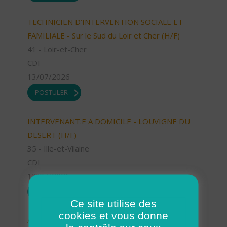
TECHNICIEN D’INTERVENTION SOCIALE ET
FAMILIALE - Sur le Sud du Loir et Cher (H/F)
41 - Loir-et-Cher
CDI
13/07/2026
POSTULER
INTERVENANT.E A DOMICILE - LOUVIGNE DU
DESERT (H/F)
35 - Ille-et-Vilaine
CDI
13/07/2026
POSTULER
Ce site utilise des
cookies et vous donne
Aide à domicile Cléon d'Andran (H/F)