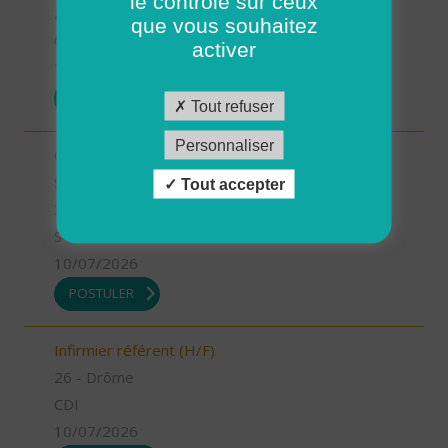
le contrôle sur ceux
26 - Drôme
que vous souhaitez
CDD
activer
13/07/2026
POSTULER
Tout refuser
Personnaliser
Chargé.e de mission Qualité et développement -
Stage (H/F)
Tout accepter
35 - Ille-et-Vilaine
STAGE
10/07/2026
POSTULER
Infirmier référent (H/F)
26 - Drôme
CDI
10/07/2026