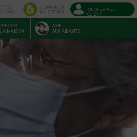
R PRÈS
DEMANDER
MON ESPACE
EZ VOUS
UN SERVICE
CLIENT
TRETIEN
AIDE
 LA MAISON
AUX AIDANTS