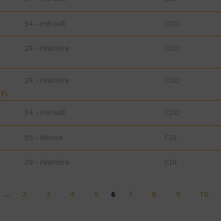
34 - Hérault
CDD
29 - Finistère
CDD
29 - Finistère
CDD
F)
34 - Hérault
CDD
55 - Meuse
CDI
29 - Finistère
CDI
…
2
3
4
5
6
7
8
9
10