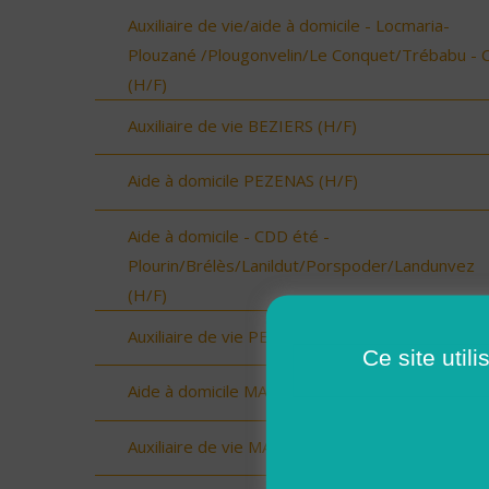
Auxiliaire de vie/aide à domicile - Locmaria-
Plouzané /Plougonvelin/Le Conquet/Trébabu - 
(H/F)
Auxiliaire de vie BEZIERS (H/F)
Aide à domicile PEZENAS (H/F)
Aide à domicile - CDD été -
Plourin/Brélès/Lanildut/Porspoder/Landunvez
(H/F)
Auxiliaire de vie PEZENAS (H/F)
Ce site util
Aide à domicile MARAUSSAN (H/F)
Auxiliaire de vie MARAUSSAN (H/F)