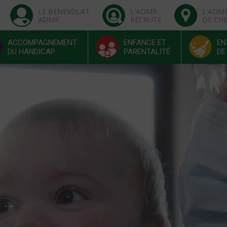
LE BÉNÉVOLAT
L'ADMR
L'ADM
ADMR
RECRUTE
DE CH
ACCOMPAGNEMENT
ENFANCE ET
EN
DU HANDICAP
PARENTALITÉ
DE