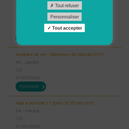
Auxiliaire de vie - Labouheyre (H/F)
Tout refuser
40 - Landes
Personnaliser
CDI
Tout accepter
31/07/2026
POSTULER
Auxiliaire de vie - Villeneuve de Marsan (H/F)
40 - Landes
CDI
31/07/2026
POSTULER
Aide à domicile ST JEAN DE VEDAS (H/F)
34 - Hérault
CDI
31/07/2026