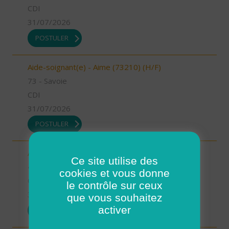
CDI
31/07/2026
POSTULER
Aide-soignant(e) - Aime (73210) (H/F)
73 - Savoie
CDI
31/07/2026
POSTULER
Auxiliaire de vie - Mimizan (H/F)
Ce site utilise des
40 - Landes
cookies et vous donne
CDI
le contrôle sur ceux
31/07/2026
que vous souhaitez
activer
POSTULER