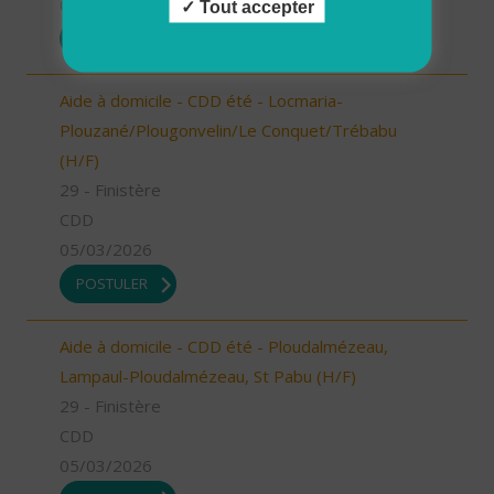
05/03/2026
Tout accepter
POSTULER
Aide à domicile - CDD été - Locmaria-
Plouzané/Plougonvelin/Le Conquet/Trébabu
(H/F)
29 - Finistère
CDD
05/03/2026
POSTULER
Aide à domicile - CDD été - Ploudalmézeau,
Lampaul-Ploudalmézeau, St Pabu (H/F)
29 - Finistère
CDD
05/03/2026