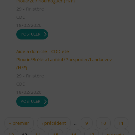
Plouarzel/Ploumoguer (H/F)
29 - Finistère
CDD
18/02/2026
POSTULER
Aide à domicile - CDD été -
Plourin/Brélès/Lanildut/Porspoder/Landunvez
(H/F)
29 - Finistère
CDD
18/02/2026
POSTULER
« premier
‹ précédent
…
9
10
11
Pages
12
13
14
15
16
17
suivant ›