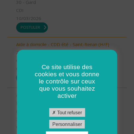
30 - Gard
CDI
10/03/2026
POSTULER
Aide à domicile - CDD été - Saint-Renan (H/F)
29 - Finistère
CDD
Ce site utilise des
05/03/2026
cookies et vous donne
POSTULER
le contrôle sur ceux
que vous souhaitez
Aide à domicile - CDD été -
activer
Plourin/Brélès/Lanildut/Porspoder/Landunvez
(H/F)
Tout refuser
29 - Finistère
Personnaliser
CDD