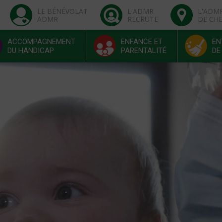
LE BÉNÉVOLAT
L'ADMR
L'ADM
ADMR
RECRUTE
DE CH
ACCOMPAGNEMENT
ENFANCE ET
EN
DU HANDICAP
PARENTALITÉ
DE