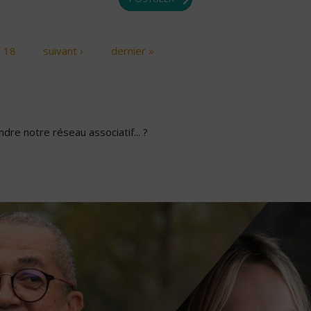
18
suivant ›
dernier »
dre notre réseau associatif... ?