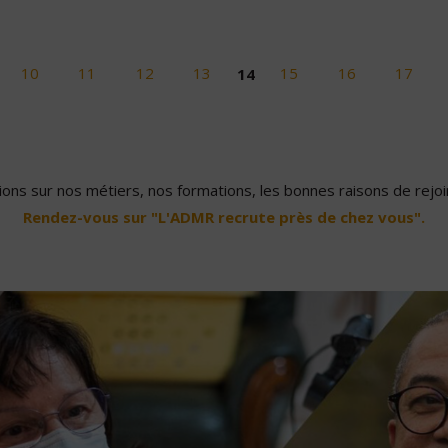
10
11
12
13
14
15
16
17
ons sur nos métiers, nos formations, les bonnes raisons de rejoin
Rendez-vous sur "L'ADMR recrute près de chez vous".