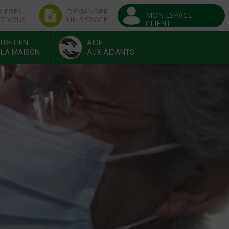
R PRÈS
DEMANDER
MON ESPACE
EZ VOUS
UN SERVICE
CLIENT
TRETIEN
AIDE
 LA MAISON
AUX AIDANTS