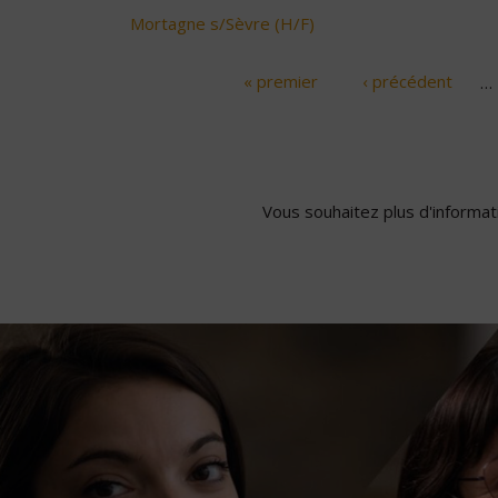
Mortagne s/Sèvre (H/F)
« premier
‹ précédent
…
Pages
Vous souhaitez plus d'informati