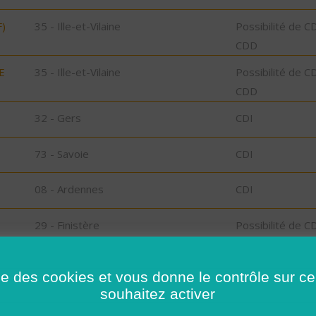
)
35 - Ille-et-Vilaine
Possibilité de C
CDD
E
35 - Ille-et-Vilaine
Possibilité de C
CDD
32 - Gers
CDI
73 - Savoie
CDI
08 - Ardennes
CDI
29 - Finistère
Possibilité de C
CDD
ise des cookies et vous donne le contrôle sur 
29 - Finistère
Possibilité de C
souhaitez activer
CDD