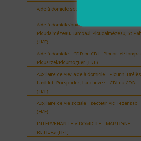
Aide à domicile secteur de Pays d'Yvois (H/F)
Aide à domicile/auxilliaire de vie - CDD OU CDI -
Ploudalmézeau, Lampaul-Ploudalmézeau, St Pa
(H/F)
Aide à domicile - CDD ou CDI - Plouarzel/Lampau
Plouarzel/Ploumoguer (H/F)
Auxiliaire de vie/ aide à domicile - Plourin, Brélès
Lanildut, Porspoder, Landunvez - CDI ou CDD
(H/F)
Auxiliaire de vie sociale - secteur Vic-Fezensac
(H/F)
INTERVENANT.E A DOMICILE - MARTIGNE-
RETIERS (H/F)