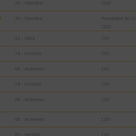
29 - Finistère
CDD
l
29 - Finistère
Possibilité de C
CDD
32 - Gers
CDI
19 - Corrèze
CDI
08 - Ardennes
CDI
19 - Corrèze
CDI
08 - Ardennes
CDI
08 - Ardennes
CDD
85 - Vendée
CDI