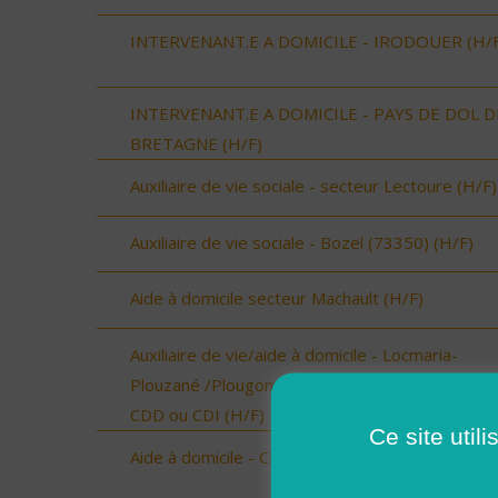
INTERVENANT.E A DOMICILE - IRODOUER (H/F
INTERVENANT.E A DOMICILE - PAYS DE DOL D
BRETAGNE (H/F)
Auxiliaire de vie sociale - secteur Lectoure (H/F)
Auxiliaire de vie sociale - Bozel (73350) (H/F)
Aide à domicile secteur Machault (H/F)
Auxiliaire de vie/aide à domicile - Locmaria-
Plouzané /Plougonvelin/Le Conquet/Trébabu -
CDD ou CDI (H/F)
Ce site util
Aide à domicile - CDD ou CDI - St Renan (H/F)