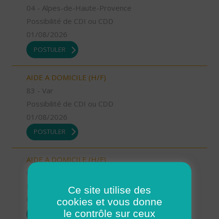
04 - Alpes-de-Haute-Provence
Possibilité de CDI ou CDD
01/08/2026
POSTULER
AIDE A DOMICILE (H/F)
83 - Var
Possibilité de CDI ou CDD
01/08/2026
POSTULER
AIDE A DOMICILE (H/F)
04 - Alpes-de-Haute-Provence
Possibilité de CDI ou CDD
Ce site utilise des
01/08/2026
cookies et vous donne
le contrôle sur ceux
POSTULER