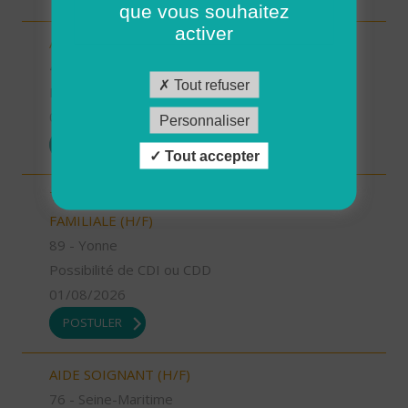
que vous souhaitez
activer
AUXILIAIRE DE VIE SOCIALE (H/F)
42 - Loire
Tout refuser
Possibilité de CDI ou CDD
01/08/2026
Personnaliser
POSTULER
Tout accepter
TECHNICIEN D’INTERVENTION SOCIALE ET
FAMILIALE (H/F)
89 - Yonne
Possibilité de CDI ou CDD
01/08/2026
POSTULER
AIDE SOIGNANT (H/F)
76 - Seine-Maritime