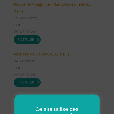
Plouzané/Plougonvelin/Le Conquet/Trébabu
(H/F)
29 - Finistère
CDD
29/07/2026
POSTULER
Auxiliaire de vie MAGALAS (H/F)
34 - Hérault
CDD
29/07/2026
POSTULER
Aide à domicile BEZIERS (H/F)
34 - Hérault
Ce site utilise des
CDI