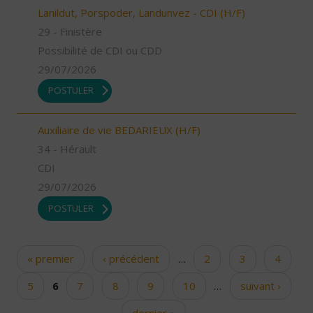
Lanildut, Porspoder, Landunvez - CDI (H/F)
29 - Finistère
Possibilité de CDI ou CDD
29/07/2026
POSTULER
Auxiliaire de vie BEDARIEUX (H/F)
34 - Hérault
CDI
29/07/2026
POSTULER
« premier
‹ précédent
…
2
3
4
Pages
5
6
7
8
9
10
…
suivant ›
dernier »