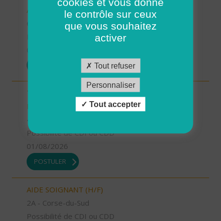
cookies et vous donne
AUXILIAIRE DE VIE SOCIALE (H/F)
le contrôle sur ceux
67 - Bas-Rhin
que vous souhaitez
Possibilité de CDI ou CDD
activer
01/08/2026
POSTULER
Tout refuser
Personnaliser
TECHNICIEN D’INTERVENTION SOCIALE ET
Tout accepter
FAMILIALE (H/F)
49 - Maine-et-Loire
Possibilité de CDI ou CDD
01/08/2026
POSTULER
AIDE SOIGNANT (H/F)
2A - Corse-du-Sud
Possibilité de CDI ou CDD