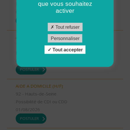
que vous souhaitez
Possibilité de CDI ou CDD
activer
01/08/2026
POSTULER
Tout refuser
AIDE SOIGNANT (H/F)
Personnaliser
74 - Haute-Savoie
Tout accepter
Possibilité de CDI ou CDD
01/08/2026
POSTULER
AIDE A DOMICILE (H/F)
92 - Hauts-de-Seine
Possibilité de CDI ou CDD
01/08/2026
POSTULER