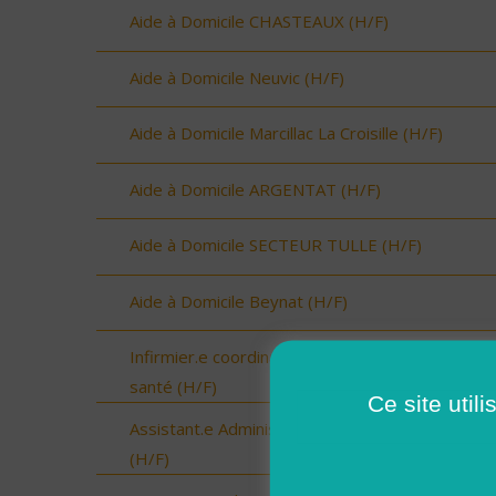
Aide à Domicile CHASTEAUX (H/F)
Aide à Domicile Neuvic (H/F)
Aide à Domicile Marcillac La Croisille (H/F)
Aide à Domicile ARGENTAT (H/F)
Aide à Domicile SECTEUR TULLE (H/F)
Aide à Domicile Beynat (H/F)
Infirmier.e coordinateur.rice / Chargé.e de missi
santé (H/F)
Ce site util
Assistant.e Administratif.ve et Facturation - CD
(H/F)