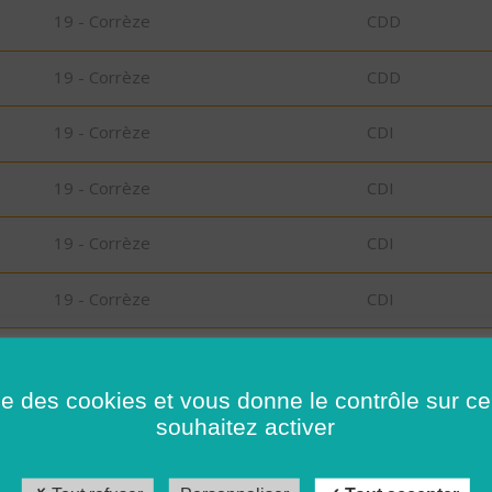
19 - Corrèze
CDD
19 - Corrèze
CDD
19 - Corrèze
CDI
19 - Corrèze
CDI
19 - Corrèze
CDI
19 - Corrèze
CDI
on
35 - Ille-et-Vilaine
CDI
ise des cookies et vous donne le contrôle sur 
souhaitez activer
D
35 - Ille-et-Vilaine
CDD