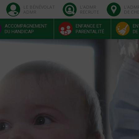
LE BÉNÉVOLAT
L'ADMR
L'ADM
ADMR
RECRUTE
DE CH
ACCOMPAGNEMENT
ENFANCE ET
EN
DU HANDICAP
PARENTALITÉ
DE