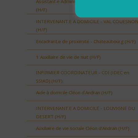
Assistant.e Administratif.ve et Facturation - CDI
(H/F)
INTERVENANT.E A DOMICILE - VAL COUESNO
(H/F)
Encadrant.e de proximité - Chateaubourg (H/F)
1 Auxiliaire de vie de nuit (H/F)
INFIRMIER COORDINATEUR - CDI (IDEC en
SSIAD) (H/F)
Aide à domicile Cléon d'Andran (H/F)
INTERVENANT.E A DOMICILE - LOUVIGNE DU
DESERT (H/F)
Auxiliaire de vie sociale Cléon d'Andran (H/F)