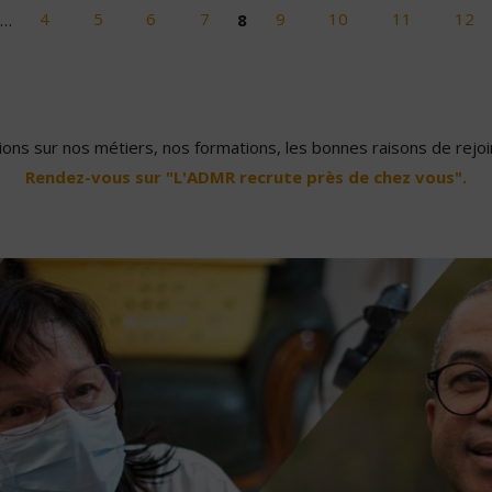
…
4
5
6
7
8
9
10
11
12
ons sur nos métiers, nos formations, les bonnes raisons de rejoin
Rendez-vous sur "L'ADMR recrute près de chez vous".