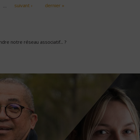
…
suivant ›
dernier »
dre notre réseau associatif... ?