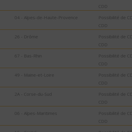
CDD
04 - Alpes-de-Haute-Provence
Possibilité de C
CDD
26 - Drôme
Possibilité de C
CDD
67 - Bas-Rhin
Possibilité de C
CDD
49 - Maine-et-Loire
Possibilité de C
CDD
2A - Corse-du-Sud
Possibilité de C
CDD
06 - Alpes-Maritimes
Possibilité de C
CDD