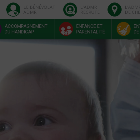
LE BÉNÉVOLAT
L'ADMR
L'ADM
ADMR
RECRUTE
DE CH
ACCOMPAGNEMENT
ENFANCE ET
EN
DU HANDICAP
PARENTALITÉ
DE