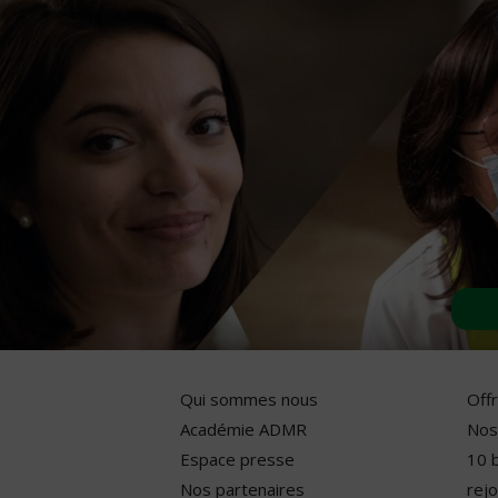
Qui sommes nous
Off
Académie ADMR
Nos
Espace presse
10 
Nos partenaires
rejo