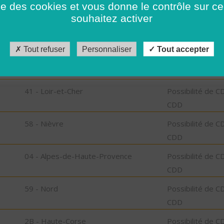
ise des cookies et vous donne le contrôle sur 
CDD
souhaitez activer
24 - Dordogne
Possibilité de C
CDD
Tout refuser
Personnaliser
Tout accepter
72 - Sarthe
Possibilité de C
CDD
41 - Loir-et-Cher
Possibilité de C
CDD
58 - Nièvre
Possibilité de C
CDD
04 - Alpes-de-Haute-Provence
Possibilité de C
CDD
59 - Nord
Possibilité de C
CDD
2B - Haute-Corse
Possibilité de C