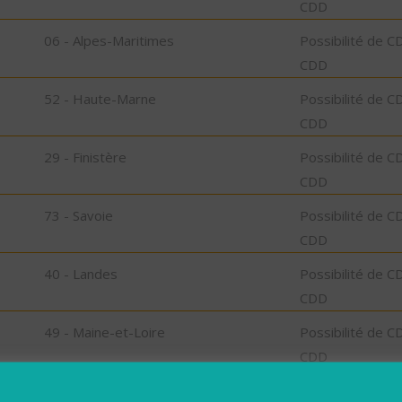
CDD
06 - Alpes-Maritimes
Possibilité de C
CDD
52 - Haute-Marne
Possibilité de C
CDD
29 - Finistère
Possibilité de C
CDD
73 - Savoie
Possibilité de C
CDD
40 - Landes
Possibilité de C
CDD
49 - Maine-et-Loire
Possibilité de C
CDD
55 - Meuse
Possibilité de C