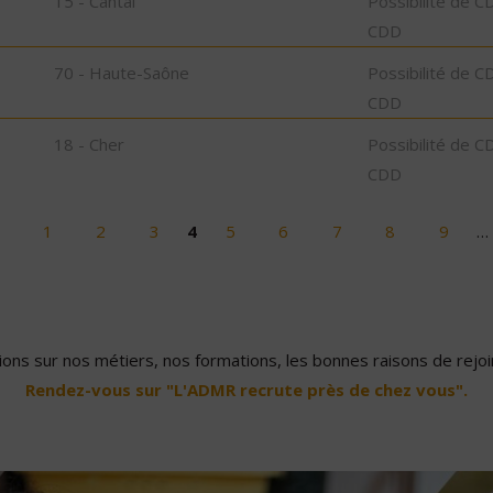
15 - Cantal
Possibilité de C
CDD
70 - Haute-Saône
Possibilité de C
CDD
18 - Cher
Possibilité de C
CDD
1
2
3
4
5
6
7
8
9
…
ons sur nos métiers, nos formations, les bonnes raisons de rejoin
Rendez-vous sur "L'ADMR recrute près de chez vous".