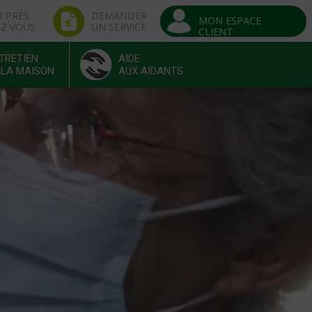
R PRÈS
DEMANDER
MON ESPACE
EZ VOUS
UN SERVICE
CLIENT
TRETIEN
AIDE
 LA MAISON
AUX AIDANTS