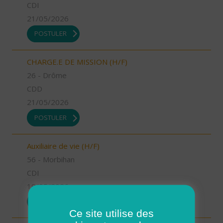
CDI
21/05/2026
POSTULER
CHARGE.E DE MISSION (H/F)
26 - Drôme
CDD
21/05/2026
POSTULER
Auxiliaire de vie (H/F)
56 - Morbihan
CDI
19/05/2026
POSTULER
Ce site utilise des