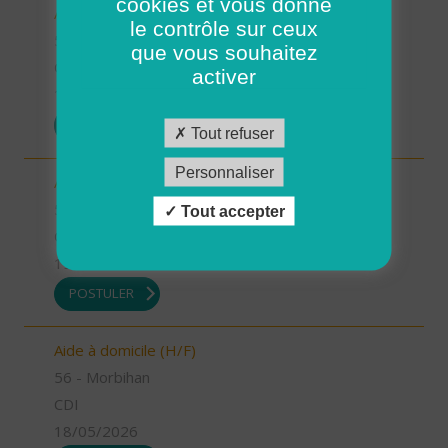
cookies et vous donne
Auxiliaire de vie (H/F)
le contrôle sur ceux
56 - Morbihan
que vous souhaitez
CDI
activer
19/05/2026
POSTULER
Tout refuser
Personnaliser
Auxiliaire de vie (H/F)
56 - Morbihan
Tout accepter
CDI
19/05/2026
POSTULER
Aide à domicile (H/F)
56 - Morbihan
CDI
18/05/2026