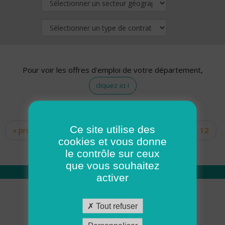
Pour voir les offres d'emploi de votre département,
cliquez ici !
Ce site utilise des
« premier
‹ précédent
…
10
11
12
Pages
cookies et vous donne
13
14
15
16
17
18
le contrôle sur ceux
que vous souhaitez
activer
Qui sommes nous
Tout refuser
Académie ADMR