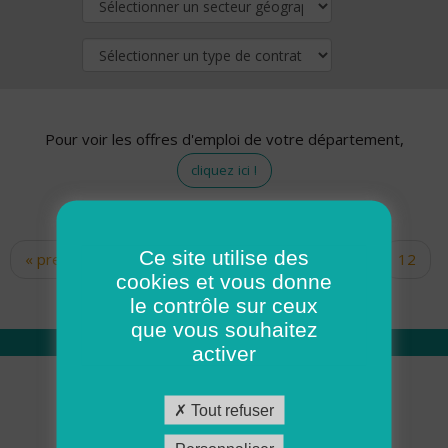
Pour voir les offres d'emploi de votre département,
cliquez ici !
Ce site utilise des
« premier
‹ précédent
…
10
11
12
Pages
cookies et vous donne
13
14
15
16
17
18
le contrôle sur ceux
que vous souhaitez
activer
Qui sommes nous
Tout refuser
Académie ADMR