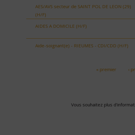
AES/AVS secteur de SAINT POL DE LEON (29)
(H/F)
AIDES A DOMICILE (H/F)
Aide-soignant(e) - RIEUMES - CDI/CDD (H/F)
« premier
‹ p
Pages
Vous souhaitez plus d'informati