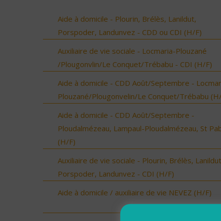
Aide à domicile - Plourin, Brélès, Lanildut,
Porspoder, Landunvez - CDD ou CDI (H/F)
Auxiliaire de vie sociale - Locmaria-Plouzané
/Plougonvlin/Le Conquet/Trébabu - CDI (H/F)
Aide à domicile - CDD Août/Septembre - Locmar
Plouzané/Plougonvelin/Le Conquet/Trébabu (H/
Aide à domicile - CDD Août/Septembre -
Ploudalmézeau, Lampaul-Ploudalmézeau, St Pa
(H/F)
Auxiliaire de vie sociale - Plourin, Brélès, Lanildut
Porspoder, Landunvez - CDI (H/F)
Aide à domicile / auxiliaire de vie NEVEZ (H/F)