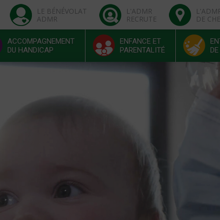
LE BÉNÉVOLAT
L'ADMR
L'ADM
ADMR
RECRUTE
DE CH
ACCOMPAGNEMENT
ENFANCE ET
EN
DU HANDICAP
PARENTALITÉ
DE