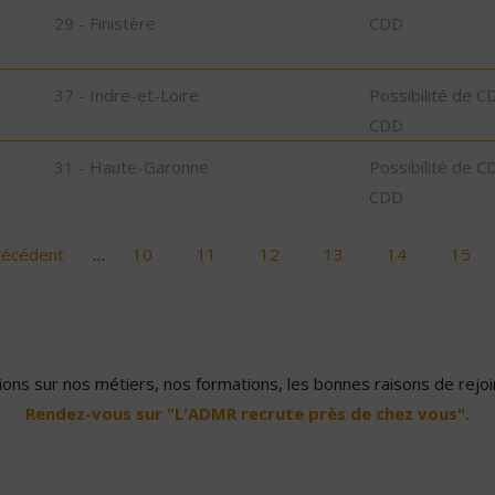
29 - Finistère
CDD
37 - Indre-et-Loire
Possibilité de C
CDD
31 - Haute-Garonne
Possibilité de C
CDD
récédent
…
10
11
12
13
14
15
ons sur nos métiers, nos formations, les bonnes raisons de rejoin
Rendez-vous sur "L'ADMR recrute près de chez vous".