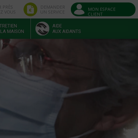
R PRÈS
DEMANDER
MON ESPACE
EZ VOUS
UN SERVICE
CLIENT
TRETIEN
AIDE
 LA MAISON
AUX AIDANTS