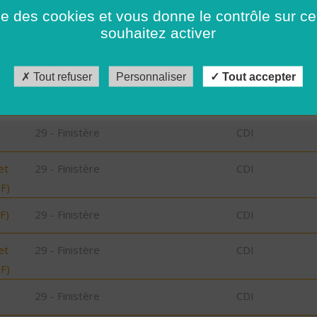
29 - Finistère
Possibilité de C
ise des cookies et vous donne le contrôle sur 
CDD
souhaitez activer
29 - Finistère
CDD
Tout refuser
Personnaliser
Tout accepter
29 - Finistère
CDD
29 - Finistère
CDI
et
29 - Finistère
CDI
/F)
F)
29 - Finistère
CDI
et
29 - Finistère
CDI
/F)
29 - Finistère
CDI