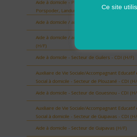
Aide à domicile - Plourin, Brélès, Lanildut,
Ce site util
Porspoder, Landunvez - CDD ou CDI (H/F)
Aide à domicile / auxiliaire de vie ELLIANT (H/F)
Aide à domicile / auxiliaire de vie PONT-AVEN
(H/F)
Aide à domicile - Secteur de Guilers - CDI (H/F)
Auxiliaire de Vie Sociale/Accompagnant Educatif 
Social à domicile - Secteur de Plouzané - CDI (H
Aide à domicile - Secteur de Gouesnou - CDI (H/
Auxiliaire de Vie Sociale/Accompagnant Educatif 
Social à domicile - Secteur de Guipavas - CDI (H
Aide à domicile - Secteur de Guipavas (H/F)