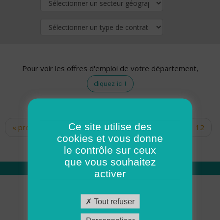
Pour voir les offres d'emploi de votre département,
cliquez ici !
Ce site utilise des
« premier
‹ précédent
…
10
11
12
Pages
cookies et vous donne
13
14
15
16
17
18
le contrôle sur ceux
que vous souhaitez
activer
Qui sommes nous
Tout refuser
Académie ADMR