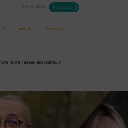
30/09/2025
POSTULER
18
suivant ›
dernier »
dre notre réseau associatif... ?