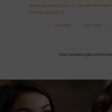
Aide/soignant(e) St Just en Chevalet/Noirétable
Germain-Laval (H/F)
« premier
‹ précédent
…
Pages
Vous souhaitez plus d'informati