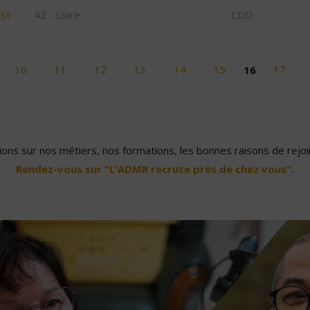
/St
42 - Loire
CDD
10
11
12
13
14
15
16
17
ons sur nos métiers, nos formations, les bonnes raisons de rejoin
Rendez-vous sur "L'ADMR recrute près de chez vous".