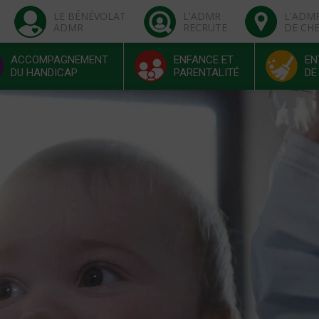
LE BÉNÉVOLAT
L'ADMR
L'ADM
ADMR
RECRUTE
DE CH
ACCOMPAGNEMENT
ENFANCE ET
EN
DU HANDICAP
PARENTALITÉ
DE