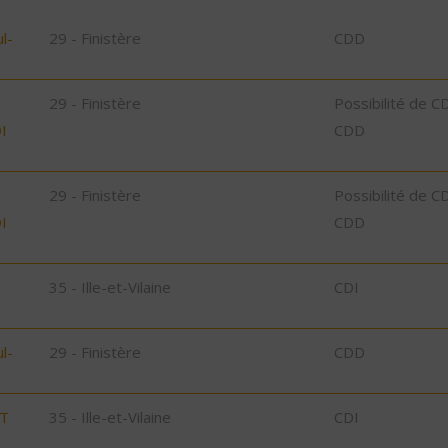
l-
29 - Finistère
CDD
29 - Finistère
Possibilité de C
I
CDD
29 - Finistère
Possibilité de C
I
CDD
35 - Ille-et-Vilaine
CDI
l-
29 - Finistère
CDD
ST
35 - Ille-et-Vilaine
CDI