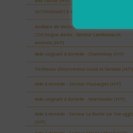
BRETAGNE (H/F)
INTERVENANT.E A DOMICILE - RENNES (H/F)
Auxiliaire de Vie/Accompagnant Educatif et Social
CDD longue durée - Secteur Landivisiau et
environs (H/F)
Aide-soignant à domicile - Chantonnay (H/F)
Technicien d'intervention social et familiale (H/F)
Aide à domicile - Secteur Pouzauges (H/F)
Aide-soignant à domicile - Noirmoutier (H/F)
Aide à domicile - Secteur La Roche sur Yon aggl
(H/F)