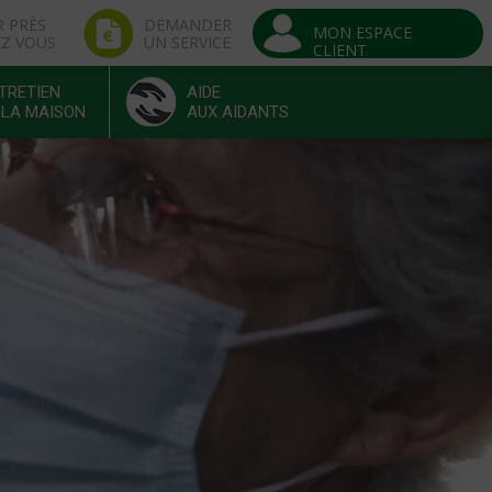
R PRÈS
DEMANDER
MON ESPACE
EZ VOUS
UN SERVICE
CLIENT
TRETIEN
AIDE
 LA MAISON
AUX AIDANTS