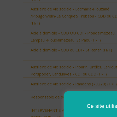
Auxiliaire de vie sociale - Locmaria-Plouzané
/Plougonvelin/Le Conquet/Trébabu - CDD ou CD
(H/F)
Aide à domicile - CDD OU CDI - Ploudalmézeau,
Lampaul-Ploudalmézeau, St Pabu (H/F)
Aide à domicile - CDD ou CDI - St Renan (H/F)
Auxiliaire de vie sociale - Plourin, Brélès, Lanildut
Porspoder, Landunvez - CDI ou CDD (H/F)
Auxiliaire de vie sociale - Randens (73220) (H/F)
Responsable de secteur (H/F)
Ce site util
INTERVENANT.E A DOMICILE - BAIN DE