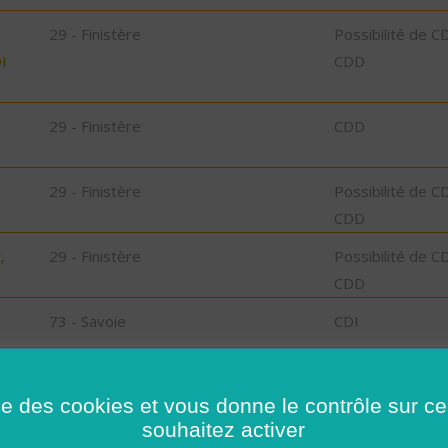
29 - Finistère
Possibilité de C
I
CDD
29 - Finistère
CDD
29 - Finistère
Possibilité de C
CDD
,
29 - Finistère
Possibilité de C
CDD
73 - Savoie
CDI
78 - Yvelines
CDI
ise des cookies et vous donne le contrôle sur 
35 - Ille-et-Vilaine
Possibilité de C
souhaitez activer