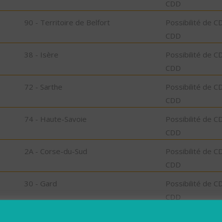
CDD
90 - Territoire de Belfort
Possibilité de C
CDD
38 - Isère
Possibilité de C
CDD
72 - Sarthe
Possibilité de C
CDD
74 - Haute-Savoie
Possibilité de C
CDD
2A - Corse-du-Sud
Possibilité de C
CDD
30 - Gard
Possibilité de C
CDD
89 - Yonne
Possibilité de C