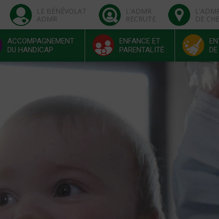
LE BÉNÉVOLAT
L'ADMR
L'ADM
ADMR
RECRUTE
DE CH
ACCOMPAGNEMENT
ENFANCE ET
EN
DU HANDICAP
PARENTALITÉ
DE