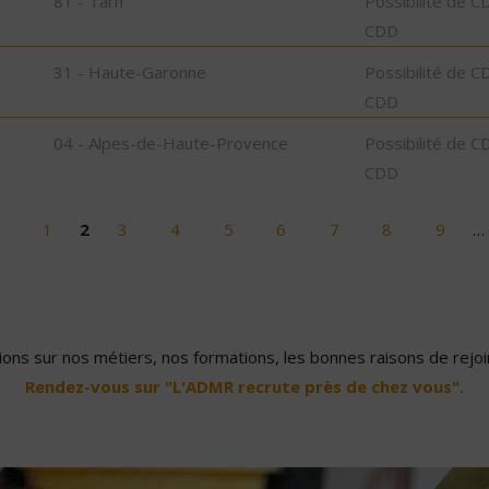
81 - Tarn
Possibilité de C
CDD
31 - Haute-Garonne
Possibilité de C
CDD
04 - Alpes-de-Haute-Provence
Possibilité de C
CDD
1
2
3
4
5
6
7
8
9
…
ons sur nos métiers, nos formations, les bonnes raisons de rejoin
Rendez-vous sur "L'ADMR recrute près de chez vous".