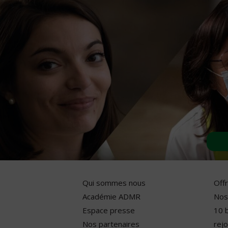
Qui sommes nous
Off
Académie ADMR
Nos
Espace presse
10 
Nos partenaires
rejo