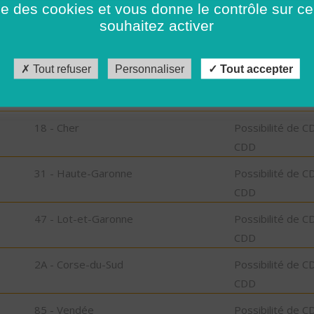
ise des cookies et vous donne le contrôle sur 
CDD
souhaitez activer
37 - Indre-et-Loire
Possibilité de C
CDD
Tout refuser
Personnaliser
Tout accepter
70 - Haute-Saône
Possibilité de C
CDD
18 - Cher
Possibilité de C
CDD
31 - Haute-Garonne
Possibilité de C
CDD
47 - Lot-et-Garonne
Possibilité de C
CDD
2A - Corse-du-Sud
Possibilité de C
CDD
85 - Vendée
Possibilité de C